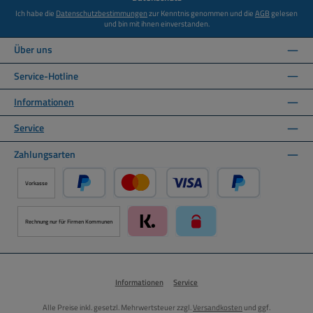
Ich habe die
Datenschutzbestimmungen
zur Kenntnis genommen und die
AGB
gelesen
und bin mit ihnen einverstanden.
Über uns
Service-Hotline
Informationen
Service
Zahlungsarten
Vorkasse
PayPal
Kredit- oder Debitkarte über PayPal
Später Bezahlen ü
Rechnung nur für Firmen Kommunen
Klarna über Mollie Zahlungssystem
paysafecard über Mollie Zah
Informationen
Service
Alle Preise inkl. gesetzl. Mehrwertsteuer zzgl.
Versandkosten
und ggf.