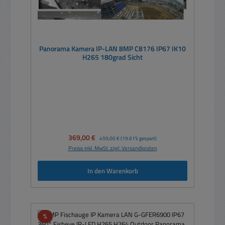
Panorama Kamera IP-LAN 8MP C8176 IP67 IK10
H265 180grad Sicht
Verkaufspreis:
369,00 €
Regulärer Preis:
459,00 €
(19.61% gespart)
Preise inkl. MwSt. zzgl. Versandkosten
In den Warenkorb
Rabatt
%