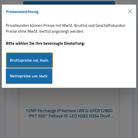
In den Warenkorb
Preisauszeichnung
Privatkunden können Preise mit MwSt. (brutto) und Geschäftskunden
Preise ohne MwSt. (netto) angezeigt werden.
Rabatt
%
Bitte wählen Sie Ihre bevorzugte Einstellung:
Tipp
Bruttopreise
inkl. MwSt.
Nettopreise
exkl. MwSt.
12MP Fischauge IP Kamera LAN G-GFER12800
IP67 360° Fisheye IR-LED H265 H264 Onvif
Outdoor Panorama