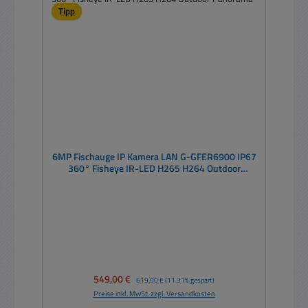
Tipp
6MP Fischauge IP Kamera LAN G-GFER6900 IP67
360° Fisheye IR-LED H265 H264 Outdoor
Panorama
Verkaufspreis:
549,00 €
Regulärer Preis:
619,00 €
(11.31% gespart)
Preise inkl. MwSt. zzgl. Versandkosten