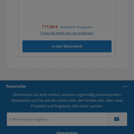
Verkaufspreis:
771,00 €
Regulärer Preis:
849,00 €
(9.19% gespart)
Preise inkl. MwSt. zzgl. Versandkosten
In den Warenkorb
Newsletter
Abonnieren Sie jetzt einfach unseren regelmäßig erscheinenden
Newsletter und Sie werden stets unter den Ersten sein, über neue
Produkte und Angebote informiert werden.
E-
Mail-
Adresse
*
Datenschutz