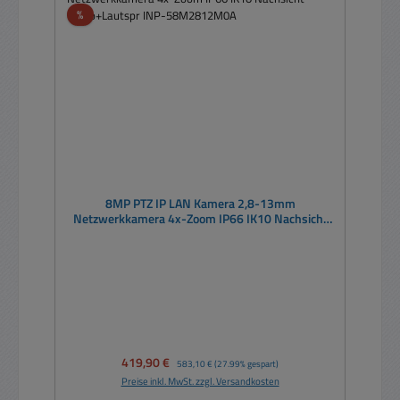
Rabatt
%
8MP PTZ IP LAN Kamera 2,8-13mm
Netzwerkkamera 4x-Zoom IP66 IK10 Nachsicht
Mikro+Lautspr INP-58M2812M0A
Verkaufspreis:
419,90 €
Regulärer Preis:
583,10 €
(27.99% gespart)
Preise inkl. MwSt. zzgl. Versandkosten