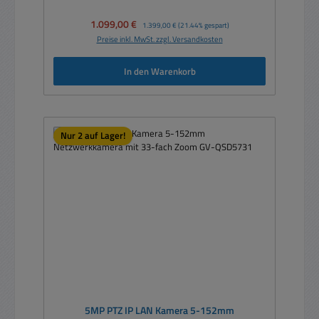
Verkaufspreis:
1.099,00 €
Regulärer Preis:
1.399,00 €
(21.44% gespart)
Preise inkl. MwSt. zzgl. Versandkosten
In den Warenkorb
Nur 2 auf Lager!
5MP PTZ IP LAN Kamera 5-152mm