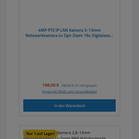
4MP PTZ IP LAN Kamera 3-13mm
Netzwerkkamera 4x Opt-Zoom 16x Digitalzoom
IP66 IK10 Nachsicht Audio-IN
Verkaufspreis:
198,00 €
Regulärer Preis:
289,00 €
(31.49% gespart)
Preise inkl. MwSt. zzgl. Versandkosten
In den Warenkorb
Nur 1 auf Lager!