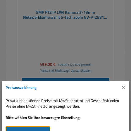
5MP PTZ IP LAN Kamera 3-13mm
Netzwerkkamera mit 5-fach Zoom GV-PTZ5810-
IR Indoor
Verkaufspreis:
499,00 €
Regulärer Preis:
629,00 €
(20.67% gespart)
Preise inkl. MwSt. zzgl. Versandkosten
In den Warenkorb
Preisauszeichnung
Privatkunden können Preise mit MwSt. (brutto) und Geschäftskunden
Preise ohne MwSt. (netto) angezeigt werden.
Nur 1 auf Lager!
Bitte wählen Sie Ihre bevorzugte Einstellung:
Rabatt
%