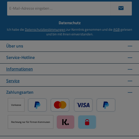
E-
Mail-
Adresse
*
Datenschutz
Ich habe die
Datenschutzbestimmungen
zur Kenntnis genommen und die
AGB
gelesen
und bin mit ihnen einverstanden.
Über uns
Service-Hotline
Informationen
Service
Zahlungsarten
Vorkasse
PayPal
Kredit- oder Debitkarte über PayPal
Später Bezahlen ü
Rechnung nur für Firmen Kommunen
Klarna über Mollie Zahlungssystem
paysafecard über Mollie Zah