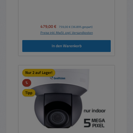
Verkaufspreis:
479,00 €
Regulärer Preis:
759,00 €
(36.89% gespart)
Preise inkl. MwSt. zzgl. Versandkosten
In den Warenkorb
Nur 2 auf Lager!
Rabatt
%
Tipp