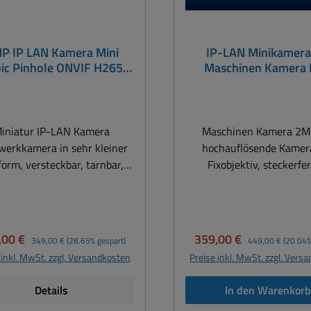
P IP LAN Kamera Mini
IP-LAN Minikamer
ic Pinhole ONVIF H265
Maschinen Kamera 
H264 D-Zoom
Kamera Cubic GPH
Maschinenkamera
Fingerkamera
iniatur IP-LAN Kamera
Maschinen Kamera 2
werkkamera in sehr kleiner
hochauflösende Kamer
orm, versteckbar, tarnbar,
Fixobjektiv, steckerfe
IP LAN Kamera 2MP Pinhole
Minikamera im stabile
VIF H265 H264 D-Zoom
Gehäuse Ideal für Semiportable
kamera FullHD Technische
Anwendungen... wie im H
ILDSENSOR CMOS
Industrie, Maschinen, Pr
aufspreis:
Regulärer Preis:
Verkaufspreis:
Regulärer Preis:
,00 €
359,00 €
349,00 €
(28.65% gespart)
449,00 €
(20.04%
Auflösung 2 Megapixels
Werkstückbeobachtung, S
 inkl. MwSt. zzgl. Versandkosten
Preise inkl. MwSt. zzgl. Vers
ÖSUNG Hauptstream 1080p
Qualitätsicherung, Wer
30fps) FullHD Extrastream
usw. Besonderheiten: FullHD
Details
In den Warenkor
...25/30fps) Effective Pixels
Miniaturkamera im Metal