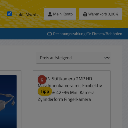
inkl. MwSt.
Mein Konto
Warenkorb
0,00 €
Rechnungszahlung für Firmen/Behörden
Rabatt
%
Tipp