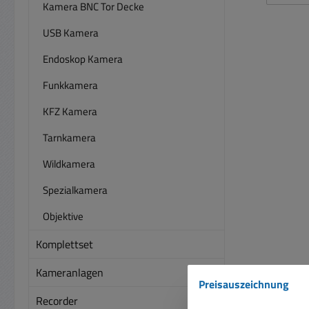
1920H x 1
Kamera BNC Tor Decke
H.
USB Kamera
encoding H265 / H2
H.26
Endoskop Kamera
ONVIF Ja Starlight Ja
Funkkamera
16-fach Nadel
Obje
KFZ Kamera
105º (
LED B
Tarnkamera
Licht
Wildkamera
Lich
Colo
Spezialkamera
Ei
Objektive
Mikr
cha
Komplettset
G.7
R
Kameranlagen
Preisauszeichnung
Sca
Recorder
E