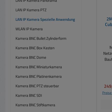
LAN IP Kamera Panorama
LAN IP Kamera PTZ
2M
LAN IP Kamera Spezielle Anwendung
Cub
WLAN IP Kamera
Kamera BNC Bullet Zylinderform
M
Kamera BNC Box Kasten
Netz
Kamera BNC Dome
Bauf
Mini 
Kamera BNC Miniaturkamera
ON
Kamera BNC Platinenkamera
Tarn
Daten: B
Verk
249
Kamera BNC PTZ steuerbar
Preise
AUFL
Kamera BNC SDI
(1 ... 25/
Kamera BNC Stiftkamera
D1( 1