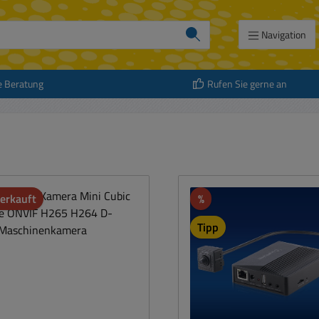
Navigation
e Beratung
Rufen Sie gerne an
Rabatt
erkauft
%
att
Tipp