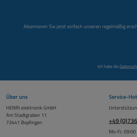
NVR S
) Be
(Acti
Abonnieren Sie jetzt einfach unseren regelmäßig ersc
Ja 
ta
Netwo
conf
anoma
Ich habe die
Datensch
Ob
Adva
Face 
Uni
Über uns
Service-Hot
Acce
HENRI elektronik GmbH
Unterstützun
Stora
Am Stadtgraben 11
recor
+49 (0)73
73441 Bopfingen
Fi
Soft
Mo-Fr, 09:00