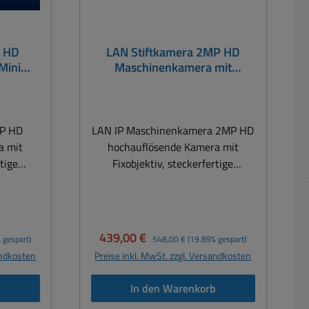
a HD
LAN Stiftkamera 2MP HD
Mini
Maschinenkamera mit
2800
Fixobektiv IP67 PoE 42F36
Mini Kamera Zylinderform
Fingerkamera
MP HD
LAN IP Maschinenkamera 2MP HD
a mit
hochauflösende Kamera mit
rtige
Fixobjektiv, steckerfertige
m ALU
Minikamera im stabilem ALU
Gehäuse Ideal für Semiportable
andwerk,
Anwendungen... wie im , Industrie,
üfraum,
Maschinen, Prüfraum,
Verkaufspreis:
Regulärer Preis:
439,00 €
 gespart)
548,00 €
(19.89% gespart)
ervice,
Werkstückbeobachtung,
andkosten
Preise inkl. MwSt. zzgl. Versandkosten
kstatt
Service, Qualitätsicherung,
Werkstatt usw. Aufgrund Ihrer
b
In den Warenkorb
lgehäuse
kompakten Baugröße können