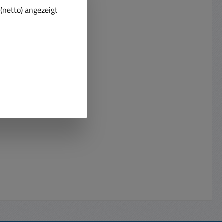
Minikamera kann per PoE oder
(netto) angezeigt
 alles
12VDC versorgt werden Mini
Windows
Maschinenkamera konzipiert für
VR / DVR
professionelle Videosysteme
wser
Aluminiumgehäuse Vibrationsfest
 Details
bis 2G Hohe Auflösung Full-HD
der !
1080p hoher
Temperatureinsatzbereich -20°C ...
 CMOS-
+50°C Konverter mit integr.
2.8mm
Kartenslot ( max 256GB )
04°
verwendbar als
t : 0.05
Rekorder..NVR...Bilder..Photos
ra mit
1/2,8" Sony STARVIS CMOS
2VDC
Bildsensor Auflösung max.
buchse
1920x1080 (Full HD)Video-
 am BNC-
Komprimierungsformat:
VI CVBS
H.264/MJPEGIntegrierter
Menü ein
BewegungsmelderEingebauter
Video
SD-Micro-Karten-SlotLow Speed