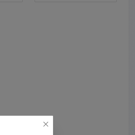
ängert
diese Kameras überall dort
 Mini
eingesetzt werden, wo nur
ert für
geringer Platz zur Verfügung steht
eme Die
oder eine möglichst diskrete
. auch
Überwachung stattfinden soll. Hier
z.B. 79-
sind einige mögliche
lbarem
Anwendungsbereiche:Industrielle
erden !
Überwachung von Maschinen und
ionsfest
Produktionsprozessen oder
Abwasser Kanalüberwachung usw.
inhole
Platzsparender Einsatz in Mobilen
und KI
Anwendungen wie z. B.
bereich
Fahrzeugen, LKW´s, Busse &
er mit
Bahnen, Kundenspezifische
256GB )
Anpassungen für spezielle
Anwendungen usw.
Photos
Besonderheiten: FullHD
larm...
Miniaturkamera im Metallgehäuse
mit RJ45 LAN KabelDieses