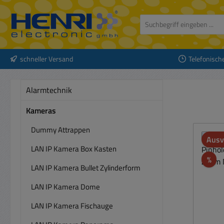
 Hauptinhalt springen
Zur Suche springen
Zur Hauptnavigation springen
schneller Versand
Telefonisch
Alarmtechnik
Kameras
Dummy Attrappen
Ausv
LAN IP Kamera Box Kasten
Rab
%
LAN IP Kamera Bullet Zylinderform
LAN IP Kamera Dome
LAN IP Kamera Fischauge