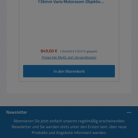
136mm Vario Motorzoom Objektiv
Maschinenkamera MPC52Axx 30-fach Zoom
Verkaufspreis:
849,00 €
Regulärer Preis:
1.049,00 €
(19.07% gespart)
Preise inkl. MwSt. zzgl. Versandkosten
In den Warenkorb
Newsletter
Abonnieren Sie jetzt einfach unseren regelmäßig erscheinenden
Newsletter und Sie werden stets unter den Ersten sein, über neue
Produkte und Angebote informiert werden.