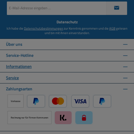
E-
Mail-
Adresse
*
Datenschutz
Ich habe die
Datenschutzbestimmungen
zur Kenntnis genommen und die
AGB
gelesen
und bin mit ihnen einverstanden.
Über uns
Service-Hotline
Informationen
Service
Zahlungsarten
Vorkasse
PayPal
Kredit- oder Debitkarte über PayPal
Später Bezahlen ü
Rechnung nur für Firmen Kommunen
Klarna über Mollie Zahlungssystem
paysafecard über Mollie Zah