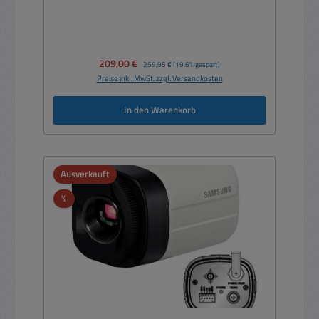
Verkaufspreis:
209,00 €
Regulärer Preis:
259,95 €
(19.6% gespart)
Preise inkl. MwSt. zzgl. Versandkosten
In den Warenkorb
Ausverkauft
Rabatt
%