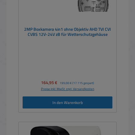
2MP Boxkamera 4in1 ohne Objektiv AHD TVI CVI
CVBS 12V-24V zB für Wetterschutzgehäuse
Verkaufspreis:
164,95 €
Regulärer Preis:
199,00 €
(17.11% gespart)
Preise inkl. MwSt. zzgl. Versandkosten
In den Warenkorb