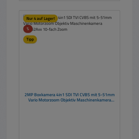
Nur 4 auf Lager!
Rabatt
%
Tipp
2MP Boxkamera 4in1 SDI TVI CVBS mit 5-51mm
Vario Motorzoom Objektiv Maschinenkamera
MPC52Axx 10-fach Zoom