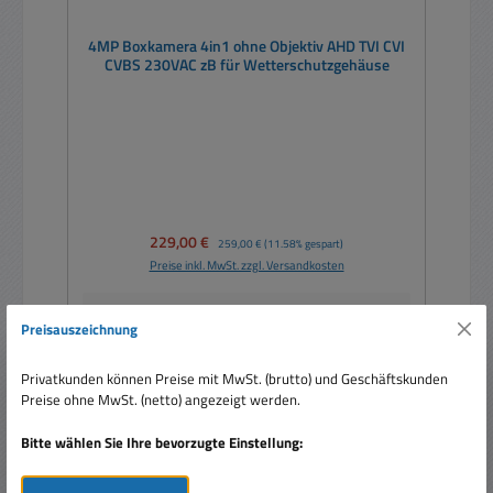
4MP Boxkamera 4in1 ohne Objektiv AHD TVI CVI
CVBS 230VAC zB für Wetterschutzgehäuse
Verkaufspreis:
229,00 €
Regulärer Preis:
259,00 €
(11.58% gespart)
Preise inkl. MwSt. zzgl. Versandkosten
Details
Preisauszeichnung
Privatkunden können Preise mit MwSt. (brutto) und Geschäftskunden
Preise ohne MwSt. (netto) angezeigt werden.
Nur 1 auf Lager!
Bitte wählen Sie Ihre bevorzugte Einstellung:
Rabatt
%
Tipp