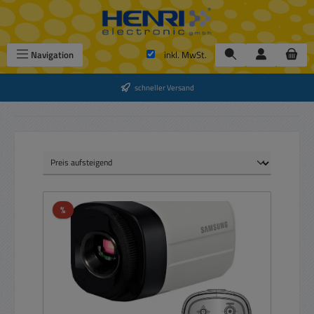
Zum Hauptinhalt springen
Navigation
inkl. MwSt.
schneller Versand
Rabatt
%