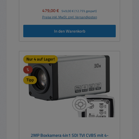
Verkaufspreis:
479,00 €
Regulärer Preis:
549,00 €
(12.75% gespart)
Preise inkl. MwSt. zzgl. Versandkosten
In den Warenkorb
Nur 4 auf Lager!
Rabatt
%
Tipp
2MP Boxkamera 4in1 SDI TVI CVBS mit 4-