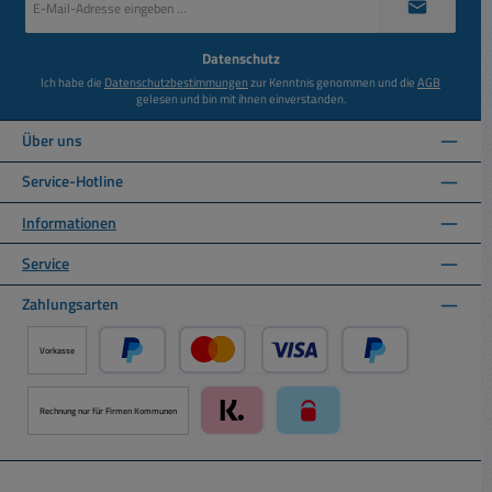
Mail-
Adresse
*
Datenschutz
Ich habe die
Datenschutzbestimmungen
zur Kenntnis genommen und die
AGB
gelesen und bin mit ihnen einverstanden.
Über uns
Service-Hotline
Informationen
Service
Zahlungsarten
Vorkasse
PayPal
Kredit- oder Debitkarte über PayPal
Später Bezahlen ü
Rechnung nur für Firmen Kommunen
Klarna über Mollie Zahlungssystem
paysafecard über Mollie Zah