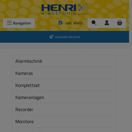
Zum Hauptinhalt springen
Navigation
inkl. MwSt.
schneller Versand
Alarmtechnik
Kameras
Komplettset
Kameranlagen
Recorder
Monitore