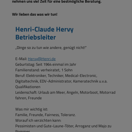
nehmen uns viel Zeit für eine bestmögliche Beratung.
Wir lieben das was wir tun!
Henri-Claude Hervy
Betriebsleiter
„Dinge so zu tun wie andere, genügt nicht!“
E-Mail:
Hervy@Henri.de
Geburtstag: Seit 1964 einmal im Jahr
Familienstand: verheiratet, 1 Sohn
Beruf: Elektroniker, Techniker, Medical-Electronic,
Digitaltechnik, EDV-Administrator, Kameratechnik u.v.a.
Qualifikationen
Leidenschaft: Urlaub am Meer, Angeln, Motorboot, Motorrad
fahren, Freunde
Was mir wichtig ist:
Familie, Freunde, Fairness, Toleranz.
Worauf ich verzichten kann:
Pessimisten und Gute-Laune-Töter, Arroganz und Majo zu
Pommes.