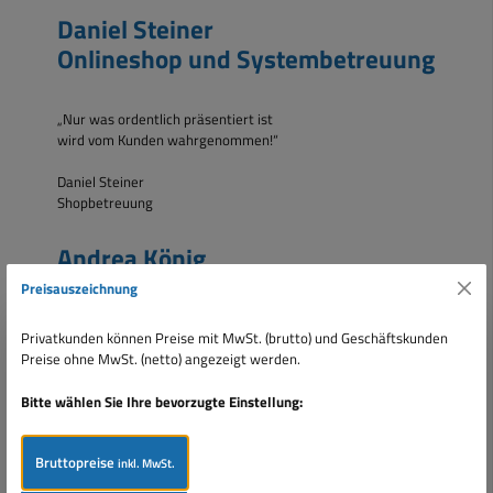
Daniel Steiner
Onlineshop und Systembetreuung
„Nur was ordentlich präsentiert ist
wird vom Kunden wahrgenommen!“
Daniel Steiner
Shopbetreuung
Andrea König
Allroundtalent für alles Weitere
Preisauszeichnung
Privatkunden können Preise mit MwSt. (brutto) und Geschäftskunden
„Damit alles reibungslos laufen kann
Preise ohne MwSt. (netto) angezeigt werden.
gebe ich mein Bestes!“
Bitte wählen Sie Ihre bevorzugte Einstellung:
Andrea König
Allroundtalent,
für alles, was sonst anliegt.
Bruttopreise
inkl. MwSt.