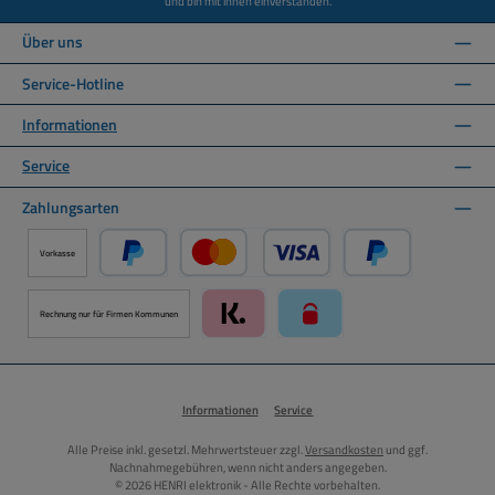
und bin mit ihnen einverstanden.
Über uns
Service-Hotline
Informationen
Service
Zahlungsarten
Vorkasse
PayPal
Kredit- oder Debitkarte über PayPal
Später Bezahlen ü
Rechnung nur für Firmen Kommunen
Klarna über Mollie Zahlungssystem
paysafecard über Mollie Zah
Informationen
Service
Alle Preise inkl. gesetzl. Mehrwertsteuer zzgl.
Versandkosten
und ggf.
Nachnahmegebühren, wenn nicht anders angegeben.
© 2026 HENRI elektronik - Alle Rechte vorbehalten.