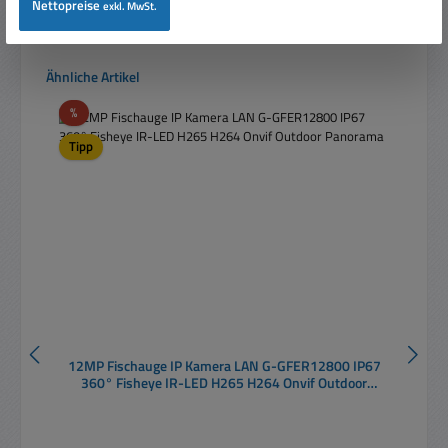
Nettopreise
exkl. MwSt.
In den Warenkorb
Produktgalerie überspringen
Ähnliche Artikel
Rabatt
%
Tipp
12MP Fischauge IP Kamera LAN G-GFER12800 IP67
360° Fisheye IR-LED H265 H264 Onvif Outdoor
Panorama