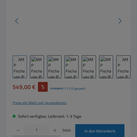
Verkaufspreis:
549,00 €
%
Regulärer Preis:
619,00 €
(11.31% gespart)
Preise inkl. MwSt. zzgl. Versandkosten
Sofort verfügbar, Lieferzeit: 1-3 Tage
Produkt Anzahl: Gib den gewünschten Wert ein oder benutze die Schaltflächen um die 
Stück
In den Warenkorb