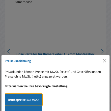
Dose Verteiler für Kamerakabel 157mm Montagebox
Montageverteiler GV-Mount512 ALU Kabeldose
Preisauszeichnung
Kameradose
Privatkunden können Preise mit MwSt. (brutto) und Geschäftskunden
Preise ohne MwSt. (netto) angezeigt werden.
Bitte wählen Sie Ihre bevorzugte Einstellung:
Regulärer Preis:
29,40 €
Bruttopreise
inkl. MwSt.
Preise inkl. MwSt. zzgl. Versandkosten