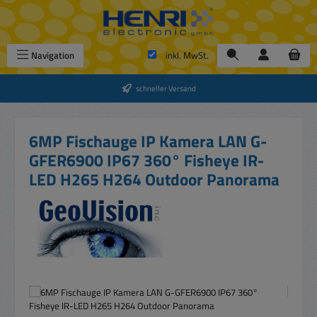
Zum Hauptinhalt springen
Navigation
inkl. MwSt.
schneller Versand
6MP Fischauge IP Kamera LAN G-
GFER6900 IP67 360° Fisheye IR-
LED H265 H264 Outdoor Panorama
Bildergalerie überspringen