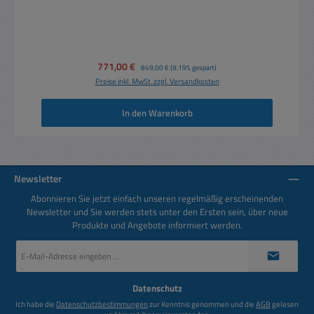
Verkaufspreis:
771,00 €
Regulärer Preis:
849,00 €
(9.19% gespart)
Preise inkl. MwSt. zzgl. Versandkosten
In den Warenkorb
Newsletter
Abonnieren Sie jetzt einfach unseren regelmäßig erscheinenden
Newsletter und Sie werden stets unter den Ersten sein, über neue
Produkte und Angebote informiert werden.
E-
Mail-
Adresse
*
Datenschutz
Ich habe die
Datenschutzbestimmungen
zur Kenntnis genommen und die
AGB
gelesen