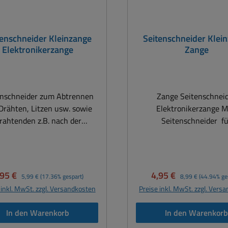
tenschneider Kleinzange
Seitenschneider Klei
Elektronikerzange
Zange
enschneider zum Abtrennen
Zange Seitenschnei
Drähten, Litzen usw. sowie
Elektronikerzange M
rahtenden z.B. nach der
Seitenschneider für
estückung. Die Schneide
Kleinstarbeiten und Pl
ist gehärtet und kann
Drähte Bauteile usw. abge
schliffen werden. Die Griffe
und abgeflachte Schnei
 isoliert. Für feine Drähte,
Länge : 125 mm + isoliert
rkaufspreis:
Regulärer Preis:
Verkaufspreis:
Regulärer Preis:
,95 €
4,95 €
5,99 €
(17.36% gespart)
8,99 €
(44.94% ge
Bauteilbeine usw.
 inkl. MwSt. zzgl. Versandkosten
Preise inkl. MwSt. zzgl. Vers
In den Warenkorb
In den Warenkor