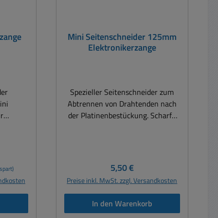
nzange
Mini Seitenschneider 125mm
Elektronikerzange
der
Spezieller Seitenschneider zum
ini
Abtrennen von Drahtenden nach
der Platinenbestückung. Scharfe
atinen
Schneide. Die Schneide ist
winkelte
gehärtet und kann nachgeschliffen
dezange
werden. Die Griffe sind isoliert.
er Griff
Länge ca. 125mm
Regulärer Preis:
5,50 €
spart)
andkosten
Preise inkl. MwSt. zzgl. Versandkosten
b
In den Warenkorb