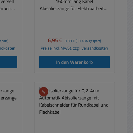
160mm lang Kabel
oarbeiten
Abisolierzange für Elektroarbeiten
aller Art Mit Stellschraube und
Feder für starre und flexible Kabel
und Leitungen aller Art
Verkaufspreis:
Regulärer Preis:
6,95 €
spart)
9,99 €
(30.43% gespart)
andkosten
Preise inkl. MwSt. zzgl. Versandkosten
b
In den Warenkorb
Rabatt
%