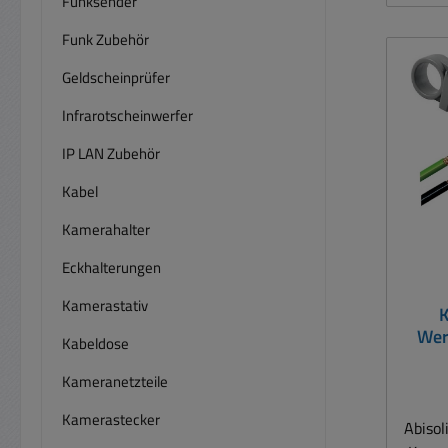
Funksender
Funk Zubehör
Geldscheinprüfer
Infrarotscheinwerfer
IP LAN Zubehör
Kabel
Kamerahalter
Eckhalterungen
Kamerastativ
K
Wer
Kabeldose
RG5
Kameranetzteile
Kamerastecker
Abisol