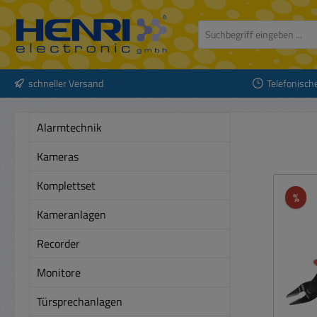
 Hauptinhalt springen
Zur Suche springen
Zur Hauptnavigation springen
schneller Versand
Telefonisch
Alarmtechnik
Kameras
Komplettset
Rab
%
Kameranlagen
Recorder
Monitore
Türsprechanlagen