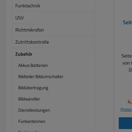
Funktechnik
USV
Sei
Richtmikrofon
Zutrittskontrolle
Zubehör
Seit
von 
Akkus Batterien
D
Bildteiler Bildumschalter
Platinenb
Bildübertragung
nachge
sind
Bildwandler
Ve
4
Preise
Dienstleistungen
Funkantennen