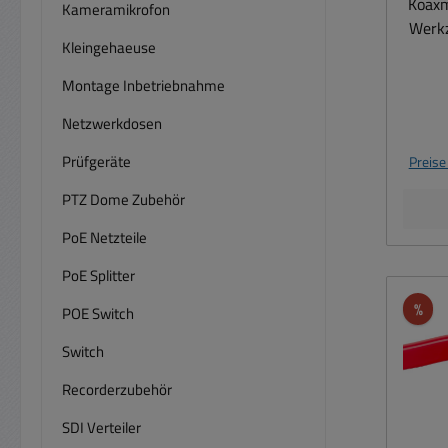
Koaxm
Kameramikrofon
Werkz
Kleingehaeuse
Koa
Dosen,
Montage Inbetriebnahme
Netzwerkdosen
Abiso
Koaxm
Prüfgeräte
Preise
Werkz
Koa
PTZ Dome Zubehör
Dosen,
PoE Netzteile
IEV, Koa
PoE Splitter
Abi
Rab
%
POE Switch
RG5
Koax
Switch
min
8mm 
Recorderzubehör
Abmant
SDI Verteiler
58, 5