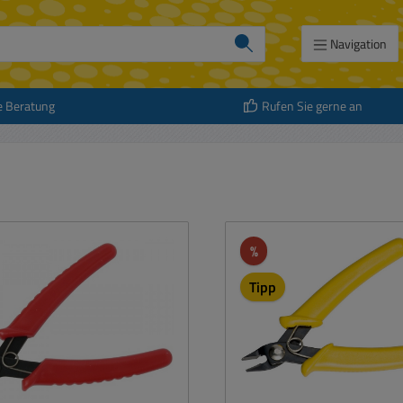
Navigation
e Beratung
Rufen Sie gerne an
att
Rabatt
%
Tipp