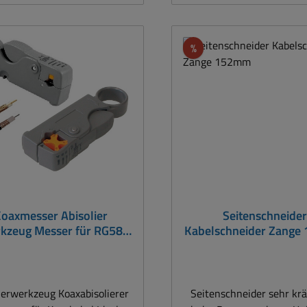
Rabatt
%
oaxmesser Abisolier
Seitenschneider
kzeug Messer für RG58
Kabelschneider Zang
9 RG62 Koaxkabel und
auch TV + SAT Koax
ierwerkzeug Koaxabisolierer
Seitenschneider sehr kräf