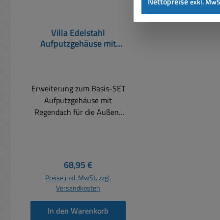
Nettopreise
exkl. MwS
Villa Edelstahl
Aufputzgehäuse mit
Regendach
Erweiterung zum Basis-SET
Aufputzgehäuse mit
Regendach für die Außen-
Türstation Edelstahl, zur
Aufnahme von Video-
Türstationen mit 1 bis 4
Klingeltasten,
Regulärer Preis:
68,95 €
Kabeleinführung rückseitig
Preise inkl. MwSt. zzgl.
Abmessungen
Versandkosten
196x123x48/58mm
Material Edelstahl Rostfrei
In den Warenkorb