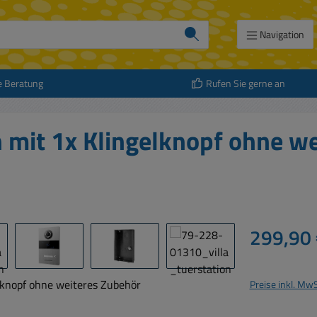
Navigation
e Beratung
Rufen Sie gerne an
n mit 1x Klingelknopf ohne w
Regulärer Prei
299,90 
Preise inkl. Mw