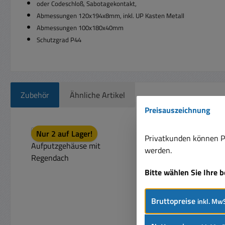
oder Codeschloß, Sabotagekontakt,
Abmessungen 120x194x8mm, inkl. UP Kasten Metall
Abmessungen 100x180x40mm
Schutzgrad P44
Zubehör
Ähnliche Artikel
Preisauszeichnung
Produktgalerie überspringen
Nur 2 auf Lager!
Privatkunden können Pr
werden.
Bitte wählen Sie Ihre 
Bruttopreise
inkl. MwS