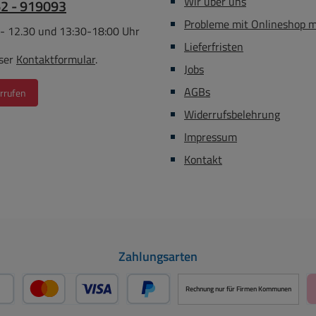
Wir über uns
62 - 919093
Probleme mit Onlineshop 
 - 12.30 und 13:30-18:00 Uhr
Lieferfristen
ser
Kontaktformular
.
Jobs
AGBs
rrufen
Widerrufsbelehrung
Impressum
Kontakt
Zahlungsarten
Rechnung nur für Firmen Kommunen
ayPal
Kredit- oder Debitkarte über PayPal
Später Bezahlen über PayPal