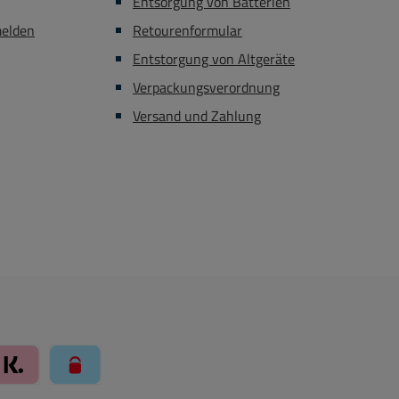
Entsorgung von Batterien
melden
Retourenformular
Entstorgung von Altgeräte
Verpackungsverordnung
Versand und Zahlung
Klarna über Mollie Zahlungssystem
paysafecard über Mollie Zahlungssystem