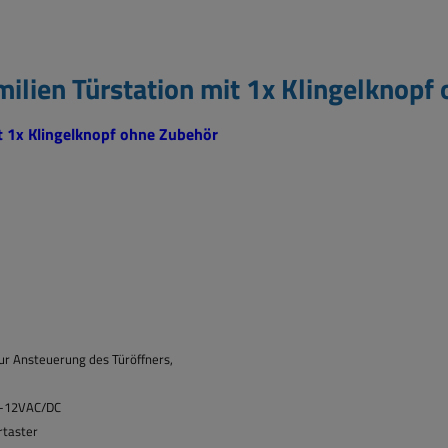
ilien Türstation mit 1x Klingelknopf
it 1x Klingelknopf ohne Zubehör
ur Ansteuerung des Türöffners,
 8-12VAC/DC
rtaster