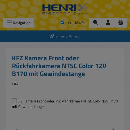
Zum Hauptinhalt springen
Navigation
inkl. MwSt.
schneller Versand
KFZ Kamera Front oder
Rückfahrkamera NTSC Color 12V
B170 mit Gewindestange
CAA
Bildergalerie überspringen