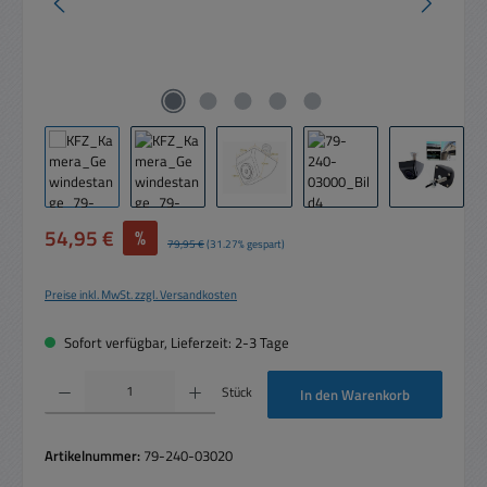
Verkaufspreis:
54,95 €
%
Regulärer Preis:
79,95 €
(31.27% gespart)
Preise inkl. MwSt. zzgl. Versandkosten
Sofort verfügbar, Lieferzeit: 2-3 Tage
Produkt Anzahl: Gib den gewünschten Wert ein oder benutze die Schaltflächen um die 
Stück
In den Warenkorb
Artikelnummer:
79-240-03020