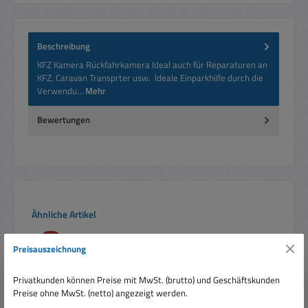
Beschreibung
KFZ Kamera Rückfahrkamera Ideal auch für Reparaturen an
KFZ, Caravan Transprter usw. Ideale Einparkhilfe durch die
Verwendu…
Mehr
Bewertungen
Produktgalerie überspringen
Ähnliche Artikel
Rabatt
%
Preisauszeichnung
Privatkunden können Preise mit MwSt. (brutto) und Geschäftskunden
Preise ohne MwSt. (netto) angezeigt werden.