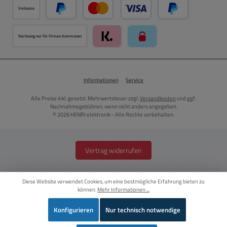
Vorkasse
PayPal
Kredit- oder Debitkarte über PayPal
Später Bezahlen ü
Rechnung nur für Firmen Kommunen
Klarna über Mollie Zahlungssystem
paysafecard über Mollie Zah
Informationen
Service
Alle Preise inkl. gesetzl. Mehrwertsteuer zzgl.
Versandkosten
und ggf.
Nachnahmegebühren, wenn nicht anders angegeben.
© 2026 HENRI elektronik - Alle Rechte vorbehalten.
Vertrag widerrufen
Diese Website verwendet Cookies, um eine bestmögliche Erfahrung bieten zu
können.
Mehr Informationen ...
Konfigurieren
Nur technisch notwendige