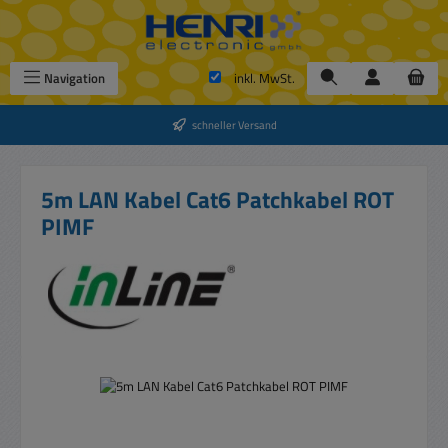
Zum Hauptinhalt springen
Navigation
inkl. MwSt.
schneller Versand
5m LAN Kabel Cat6 Patchkabel ROT
PIMF
Bildergalerie überspringen