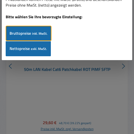
Preise ohne MwSt. (netto) angezeigt werden.
Bitte wählen Sie Ihre bevorzugte Einstellung:
Bruttopreise
inkl. MwSt.
Nettopreise
exkl. MwSt.
50m LAN Kabel Cat6 Patchkabel ROT PIMF SFTP
Verkaufspreis:
29,60 €
Regulärer Preis:
48,70 €
(39.22% gespart)
Preise inkl. MwSt. zzgl. Versandkosten