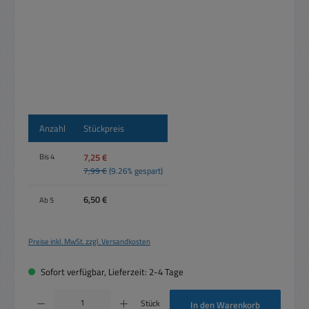
Anzahl
Stückpreis
7,25 €
Bis
4
7,99 €
(9.26% gespart)
6,50 €
Ab
5
Preise inkl. MwSt. zzgl. Versandkosten
Sofort verfügbar, Lieferzeit: 2-4 Tage
Produkt Anzahl: Gib den gewünschten Wert ein oder benutze die Schaltflächen um die 
Stück
In den Warenkorb