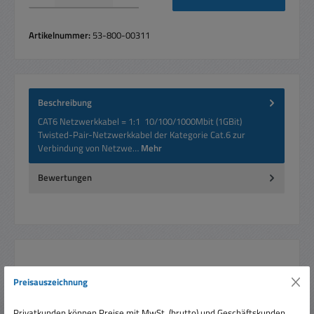
Artikelnummer:
53-800-00311
Beschreibung
CAT6 Netzwerkkabel = 1:1 10/100/1000Mbit (1GBit)
Twisted-Pair-Netzwerkkabel der Kategorie Cat.6 zur
Verbindung von Netzwe…
Mehr
Bewertungen
Produktgalerie überspringen
Ähnliche Artikel
Preisauszeichnung
Rabatt
%
Privatkunden können Preise mit MwSt. (brutto) und Geschäftskunden