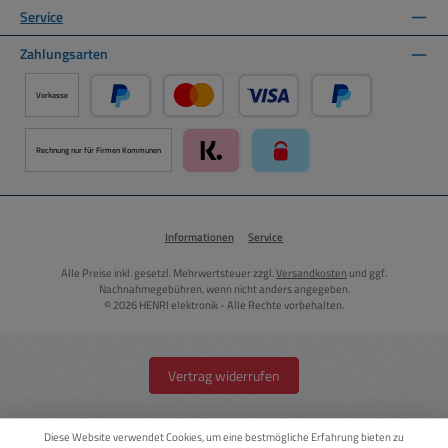
Service
Zahlungsarten
Vorkasse
PayPal
Kredit- oder Debitkarte über PayPal
Später Bezahlen ü
Rechnung nur für Firmen Kommunen
Klarna über Mollie Zahlungssystem
paysafecard über Mollie Zah
Informationen
Service
Alle Preise inkl. gesetzl. Mehrwertsteuer zzgl.
Versandkosten
und ggf.
Nachnahmegebühren, wenn nicht anders angegeben.
© 2026 HENRI elektronik - Alle Rechte vorbehalten.
Vertrag widerrufen
Diese Website verwendet Cookies, um eine bestmögliche Erfahrung bieten zu