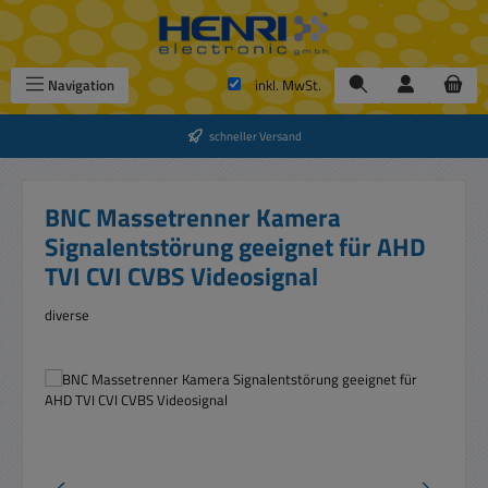
Zum Hauptinhalt springen
Navigation
inkl. MwSt.
schneller Versand
BNC Massetrenner Kamera
Signalentstörung geeignet für AHD
TVI CVI CVBS Videosignal
diverse
Bildergalerie überspringen