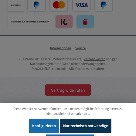
Vorkasse
PayPal
Kredit- oder Debitkarte über PayPal
Später Bezahlen ü
Rechnung nur für Firmen Kommunen
Klarna über Mollie Zahlungssystem
paysafecard über Mollie Zah
Informationen
Service
Alle Preise inkl. gesetzl. Mehrwertsteuer zzgl.
Versandkosten
und ggf.
Nachnahmegebühren, wenn nicht anders angegeben.
© 2026 HENRI elektronik - Alle Rechte vorbehalten.
Vertrag widerrufen
Diese Website verwendet Cookies, um eine bestmögliche Erfahrung bieten zu
können.
Mehr Informationen ...
Konfigurieren
Nur technisch notwendige