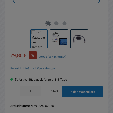
Verkaufspreis:
29,80 €
%
Regulärer Preis:
39,95 €
(25.41% gespart)
Preise inkl. MwSt. zzgl. Versandkosten
Sofort verfügbar, Lieferzeit: 1-3 Tage
Produkt Anzahl: Gib den gewünschten Wert ein oder benutze die Schaltflächen um die 
Stück
In den Warenkorb
Artikelnummer:
79-224-02150