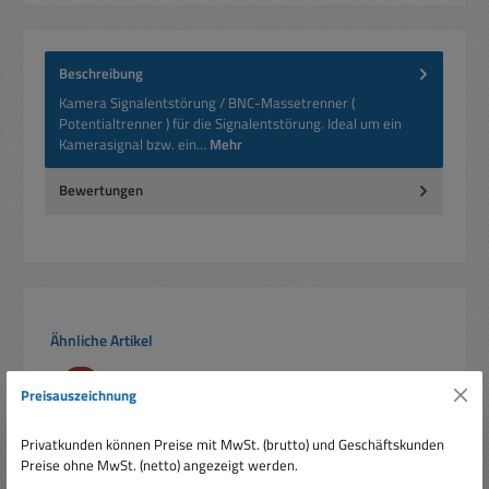
Beschreibung
Kamera Signalentstörung / BNC-Massetrenner (
Potentialtrenner ) für die Signalentstörung. Ideal um ein
Kamerasignal bzw. ein…
Mehr
Bewertungen
Produktgalerie überspringen
Ähnliche Artikel
Rabatt
%
Preisauszeichnung
Privatkunden können Preise mit MwSt. (brutto) und Geschäftskunden
Preise ohne MwSt. (netto) angezeigt werden.