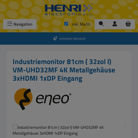
Zum Hauptinhalt springen
Navigation
inkl. MwSt.
schneller Versand
Industriemonitor 81cm ( 32zol l)
VM-UHD32MF 4K Metallgehäuse
3xHDMI 1xDP Eingang
Bildergalerie überspringen