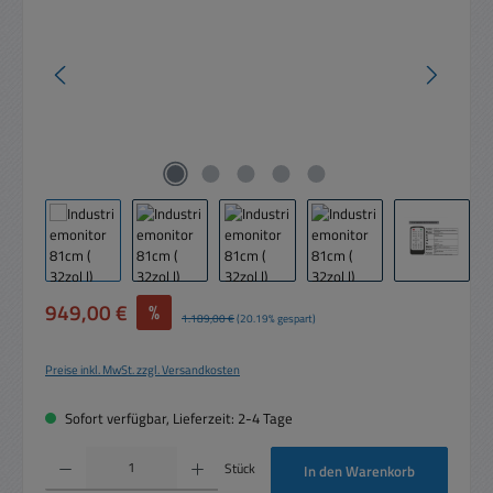
Verkaufspreis:
949,00 €
%
Regulärer Preis:
1.189,00 €
(20.19% gespart)
Preise inkl. MwSt. zzgl. Versandkosten
Sofort verfügbar, Lieferzeit: 2-4 Tage
Produkt Anzahl: Gib den gewünschten Wert ein oder benutze die Schaltflächen um die 
Stück
In den Warenkorb