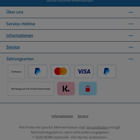
und bin mit ihnen einverstanden.
Über uns
Service-Hotline
Informationen
Service
Zahlungsarten
Vorkasse
PayPal
Kredit- oder Debitkarte über PayPal
Später Bezahlen ü
Rechnung nur für Firmen Kommunen
Klarna über Mollie Zahlungssystem
paysafecard über Mollie Zah
Informationen
Service
Alle Preise inkl. gesetzl. Mehrwertsteuer zzgl.
Versandkosten
und ggf.
Nachnahmegebühren, wenn nicht anders angegeben.
© 2026 HENRI elektronik - Alle Rechte vorbehalten.