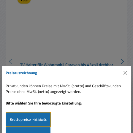
TV Halter für Wohnmobil Caravan bis 43zoll drehbar
kippbar M380 VESA75 VESA100 VESA200
Preisauszeichnung
Privatkunden können Preise mit MwSt. (brutto) und Geschäftskunden
Preise ohne MwSt. (netto) angezeigt werden.
Bitte wählen Sie Ihre bevorzugte Einstellung:
Verkaufspreis:
44,95 €
Regulärer Preis:
59,95 €
(25.02% gespart)
Bruttopreise
inkl. MwSt.
Preise inkl. MwSt. zzgl. Versandkosten