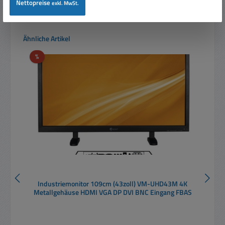
Nettopreise
exkl. MwSt.
In den Warenkorb
Produktgalerie überspringen
Ähnliche Artikel
Rabatt
%
Industriemonitor 109cm (43zoll) VM-UHD43M 4K
Metallgehäuse HDMI VGA DP DVI BNC Eingang FBAS