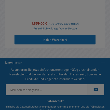
Verkaufspreis:
1.359,00 €
Regulärer Preis:
1.761,00 €
(22.83% gespart)
Preise inkl. MwSt. zzgl. Versandkosten
In den Warenkorb
Newsletter
Abonnieren Sie jetzt einfach unseren regelmäßig erscheinenden
Newsletter und Sie werden stets unter den Ersten sein, über neue
Produkte und Angebote informiert werden.
E-
Mail-
Adresse
*
Datenschutz
Ich habe die
Datenschutzbestimmungen
zur Kenntnis genommen und die
AGB
gelesen