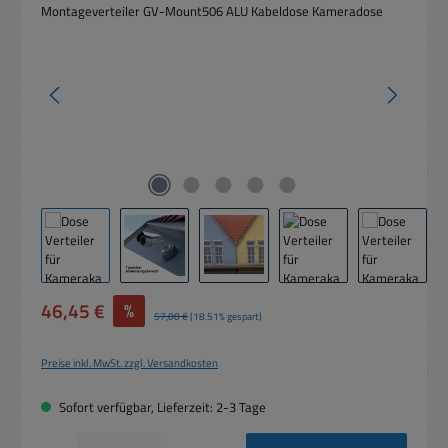
Verkaufspreis:
46,45 €
%
Regulärer Preis:
57,00 €
(18.51% gespart)
Preise inkl. MwSt. zzgl. Versandkosten
Sofort verfügbar, Lieferzeit: 2-3 Tage
Produkt Anzahl: Gib den gewünschten Wert ein oder benutze die Schaltflächen um die 