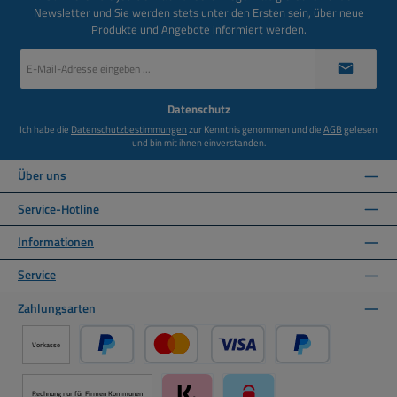
Newsletter und Sie werden stets unter den Ersten sein, über neue
Produkte und Angebote informiert werden.
E-
Mail-
Adresse
*
Datenschutz
Ich habe die
Datenschutzbestimmungen
zur Kenntnis genommen und die
AGB
gelesen
und bin mit ihnen einverstanden.
Über uns
Service-Hotline
Informationen
Service
Zahlungsarten
Vorkasse
PayPal
Kredit- oder Debitkarte über PayPal
Später Bezahlen ü
Rechnung nur für Firmen Kommunen