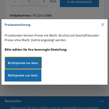
Stück
In den Warenkorb
Artikelnummer:
79-224-02984
Preisauszeichnung
Privatkunden können Preise mit MwSt. (brutto) und Geschäftskunden
Beschreibung
Preise ohne MwSt. (netto) angezeigt werden.
GV-Mount-506 Anschlusskasten Kabelverteiler Kabelbox +
Bitte wählen Sie Ihre bevorzugte Einstellung:
So ist alles sauber und ästhetisch ansprechend verlegt und
verdrahtet…
Mehr
Bruttopreise
inkl. MwSt.
Bewertungen
Nettopreise
exkl. MwSt.
Newsletter
Abonnieren Sie jetzt einfach unseren regelmäßig erscheinenden