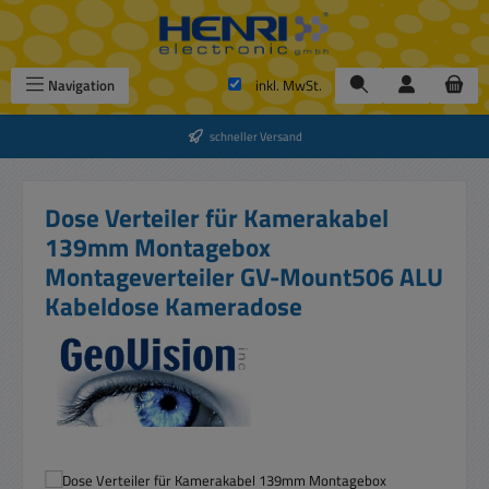
Zum Hauptinhalt springen
Navigation
inkl. MwSt.
schneller Versand
Dose Verteiler für Kamerakabel
139mm Montagebox
Montageverteiler GV-Mount506 ALU
Kabeldose Kameradose
Bildergalerie überspringen