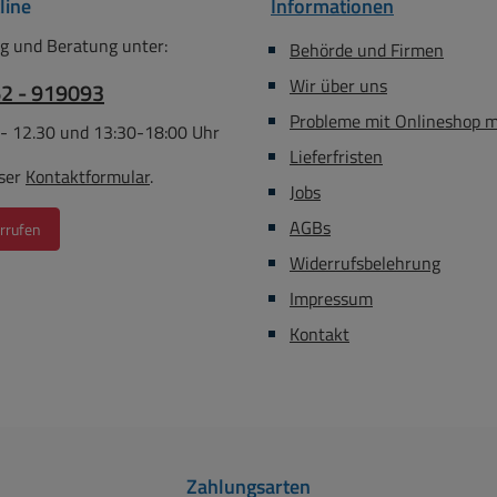
line
Informationen
g und Beratung unter:
Behörde und Firmen
Wir über uns
62 - 919093
Probleme mit Onlineshop 
 - 12.30 und 13:30-18:00 Uhr
Lieferfristen
ser
Kontaktformular
.
Jobs
AGBs
rrufen
Widerrufsbelehrung
Impressum
Kontakt
Zahlungsarten