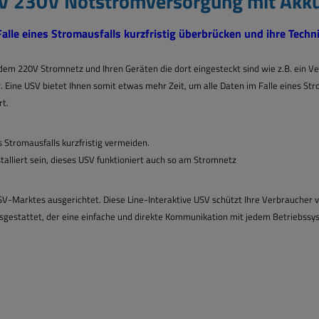
V 230V Notstromversorgung mit Akk
le eines Stromausfalls kurzfristig überbrücken und ihre Techni
dem 220V Stromnetz und Ihren Geräten die dort eingesteckt sind wie z.B. ein V
ne USV bietet Ihnen somit etwas mehr Zeit, um alle Daten im Falle eines Strom
rt.
 Stromausfalls kurzfristig vermeiden.
talliert sein, dieses USV funktioniert auch so am Stromnetz
USV-Marktes ausgerichtet. Diese Line-Interaktive USV schützt Ihre Verbraucher
sgestattet, der eine einfache und direkte Kommunikation mit jedem Betriebssy