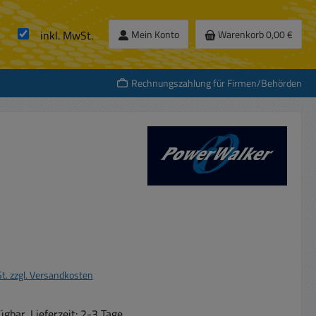
inkl. MwSt.
Mein Konto
Warenkorb
0,00 €
Rechnungszahlung für Firmen/Behörden
s:
St. zzgl. Versandkosten
gbar, Lieferzeit: 2-3 Tage