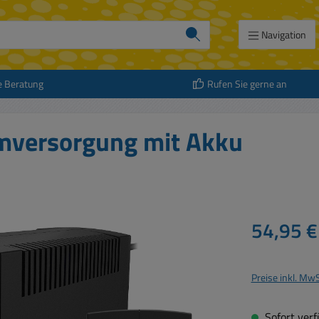
Navigation
e Beratung
Rufen Sie gerne an
mversorgung mit Akku
Regulärer Prei
54,95 €
Preise inkl. Mw
Sofort verfü