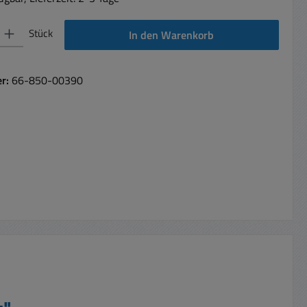
 Gib den gewünschten Wert ein oder benutze die Schaltflächen um die Anzahl 
Stück
In den Warenkorb
er:
66-850-00390