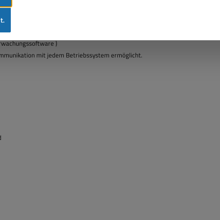
t.
erwachungssoftware )
ommunikation mit jedem Betriebssystem ermöglicht.
d