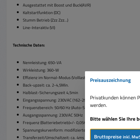
Ausgestattet mit Boost und Buck(AVR)
Kaltstartfunktion (DC)
Stumm Betrieb (Zzz Zzz…)
Line-Interaktiv (VI)
Technische Daten:
Nennleistung: 650-VA
Wirkleistung: 360-W
Effizienz im Normal-Modus (Volllast = 95.3% )
Preisauszeichnung
Back-upzeit: ca. 2-4,5Min.
Halblast-Sicherungszeit 4,5min
Privatkunden können Pr
Eingangsspannung: 230VAC (162-290VAC selbstanpassend )
werden.
Frequenzbereich: 50/60 Hz (Auto-Sensing)
Ausgangsspannung: 230VAC 50Hz
Bitte wählen Sie Ihre 
Frequenz (Batteriebetrieb)+/- 0,05Hz
Spannungskurvenform: modifizierte Sinuswelle / Simulierte Sinusw
Bruttopreise
inkl. MwS
Transferzeit/Umschaltzeit: ca. 4ms