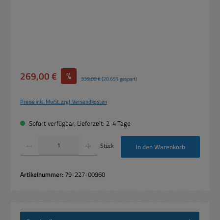
Verkaufspreis:
269,00 €
%
Regulärer Preis:
339,00 €
(20.65% gespart)
Preise inkl. MwSt. zzgl. Versandkosten
Sofort verfügbar, Lieferzeit: 2-4 Tage
Produkt Anzahl: Gib den gewünschten Wert ein oder benutze die Schaltflächen um die 
Stück
In den Warenkorb
Artikelnummer:
79-227-00960