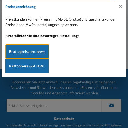
Beschreibung
Preisauszeichnung
GV VSM Software für eine zentrale Überwachungsstation:
Der text-basierende Dienst empfängt Ereignisse von bis zu
Privatkunden können Preise mit MwSt. (brutto) und Geschäftskunden
1.000…
Mehr
Preise ohne MwSt. (netto) angezeigt werden.
Bewertungen
Bitte wählen Sie Ihre bevorzugte Einstellung:
Bruttopreise
inkl. MwSt.
Nettopreise
exkl. MwSt.
Newsletter
Abonnieren Sie jetzt einfach unseren regelmäßig erscheinenden
Newsletter und Sie werden stets unter den Ersten sein, über neue
Produkte und Angebote informiert werden.
E-
Mail-
Adresse
*
Datenschutz
Ich habe die
Datenschutzbestimmungen
zur Kenntnis genommen und die
AGB
gelesen