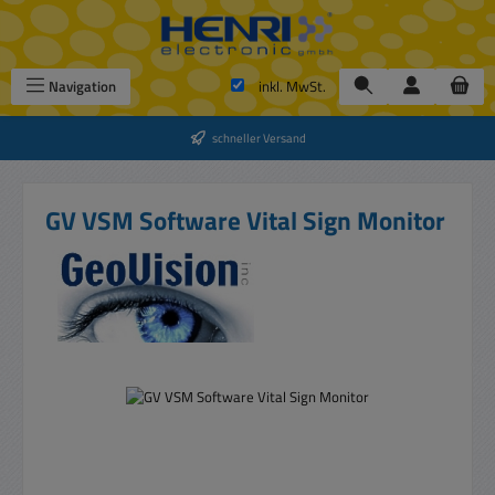
Zum Hauptinhalt springen
Navigation
inkl. MwSt.
schneller Versand
GV VSM Software Vital Sign Monitor
Bildergalerie überspringen