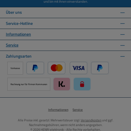
und bin mit ihnen einverstanden.
Über uns
Service-Hotline
Informationen
Service
Zahlungsarten
Vorkasse
PayPal
Kredit- oder Debitkarte über PayPal
Später Bezahlen ü
Rechnung nur für Firmen Kommunen
Klarna über Mollie Zahlungssystem
paysafecard über Mollie Zah
Informationen
Service
Alle Preise inkl. gesetzl. Mehrwertsteuer zzgl.
Versandkosten
und ggf.
Nachnahmegebühren, wenn nicht anders angegeben.
© 2026 HENRI elektronik - Alle Rechte vorbehalten.