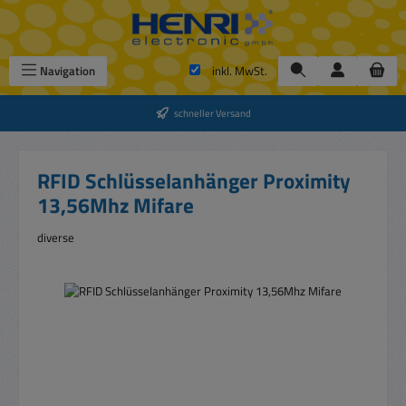
Zum Hauptinhalt springen
Navigation
inkl. MwSt.
schneller Versand
RFID Schlüsselanhänger Proximity
13,56Mhz Mifare
diverse
Bildergalerie überspringen