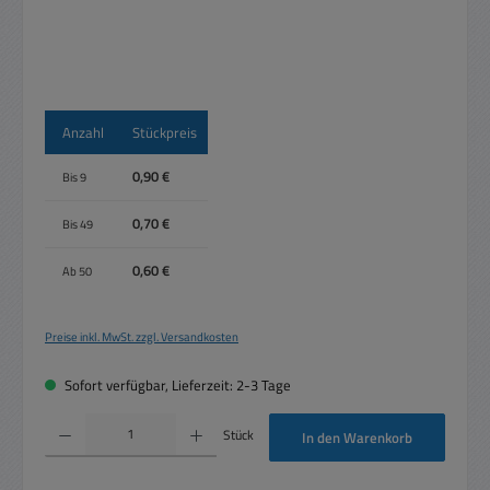
Anzahl
Stückpreis
0,90 €
Bis
9
0,70 €
Bis
49
0,60 €
Ab
50
Preise inkl. MwSt. zzgl. Versandkosten
Sofort verfügbar, Lieferzeit: 2-3 Tage
Produkt Anzahl: Gib den gewünschten Wert ein oder benutze die Schaltflächen um die 
Stück
In den Warenkorb