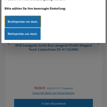
Bitte wählen Sie Ihre bevorzugte Einstellung:
Bruttopreise
inkl. MwSt.
Nettopreise
exkl. MwSt.
RFID Lesegerät Zutritt Bus Lesegerät RS485 Wiegand
Touch Codeschloss DS-K1102AMK
Verkaufspreis:
59,50 €
Regulärer Preis:
69,00 €
(13.77% gespart)
Preise inkl. MwSt. zzgl. Versandkosten
In den Warenkorb