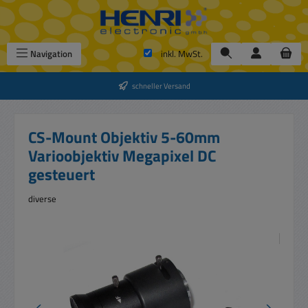
Zum Hauptinhalt springen
Navigation
inkl. MwSt.
schneller Versand
CS-Mount Objektiv 5-60mm
Varioobjektiv Megapixel DC
gesteuert
diverse
Bildergalerie überspringen