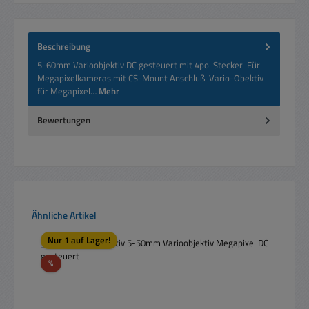
Beschreibung
5-60mm Varioobjektiv DC gesteuert mit 4pol Stecker Für
Megapixelkameras mit CS-Mount Anschluß Vario-Obektiv
für Megapixel…
Mehr
Bewertungen
Produktgalerie überspringen
Ähnliche Artikel
Nur 1 auf Lager!
Rabatt
%