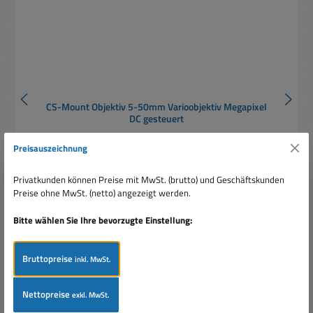
CS-Mount Objektiv 5-50mm Varioobjektiv Megapixel
DC gesteuert
Preisauszeichnung
Privatkunden können Preise mit MwSt. (brutto) und Geschäftskunden
Preise ohne MwSt. (netto) angezeigt werden.
Bitte wählen Sie Ihre bevorzugte Einstellung:
Verkaufspreis:
119,80 €
Regulärer Preis:
169,00 €
(29.11% gespart)
Preise inkl. MwSt. zzgl. Versandkosten
Bruttopreise
inkl. MwSt.
In den Warenkorb
Nettopreise
exkl. MwSt.