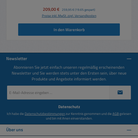
Verkaufspreis:
209,00 €
Regulärer Preis:
259,95 €
(19.6% gespart)
Preise inkl. MwSt. zzgl. Versandkosten
In den Warenkorb
Newsletter
Abonnieren Sie jetzt einfach unseren regelmäßig erscheinenden
Newsletter und Sie werden stets unter den Ersten sein, über neue
Produkte und Angebote informiert werden.
E-
Mail-
Adresse
*
Datenschutz
Ich habe die
Datenschutzbestimmungen
zur Kenntnis genommen und die
AGB
gelesen
und bin mit ihnen einverstanden.
Über uns