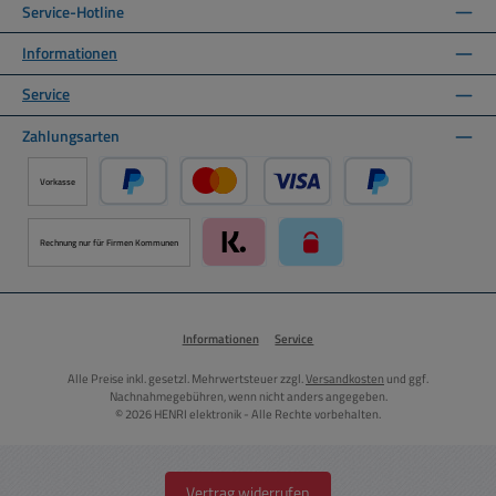
Service-Hotline
Informationen
Service
Zahlungsarten
Vorkasse
PayPal
Kredit- oder Debitkarte über PayPal
Später Bezahlen ü
Rechnung nur für Firmen Kommunen
Klarna über Mollie Zahlungssystem
paysafecard über Mollie Zah
Informationen
Service
Alle Preise inkl. gesetzl. Mehrwertsteuer zzgl.
Versandkosten
und ggf.
Nachnahmegebühren, wenn nicht anders angegeben.
© 2026 HENRI elektronik - Alle Rechte vorbehalten.
Vertrag widerrufen