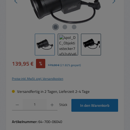
Verkaufspreis:
139,95 €
%
Regulärer Preis:
179,00 €
(21.82% gespart)
Preise inkl. MwSt. zzgl. Versandkosten
Versandfertig in 2 Tagen, Lieferzeit 2-4 Tage
Produkt Anzahl: Gib den gewünschten Wert ein oder benutze die Schaltflächen um die 
Stück
In den Warenkorb
Artikelnummer:
64-700-06040