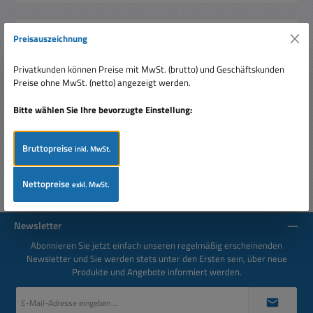
Preisauszeichnung
Beschreibung
Hochwertiges M12 Objektiv Fixfocus für Kameramodule,
Privatkunden können Preise mit MwSt. (brutto) und Geschäftskunden
Platinenkameras, IP Kamras, AHD, TVI, CVI, SDI Kameras
Preise ohne MwSt. (netto) angezeigt werden.
usw. für alle Ka…
Mehr
Bitte wählen Sie Ihre bevorzugte Einstellung:
Bewertungen
Bruttopreise
inkl. MwSt.
Nettopreise
exkl. MwSt.
Newsletter
Abonnieren Sie jetzt einfach unseren regelmäßig erscheinenden
Newsletter und Sie werden stets unter den Ersten sein, über neue
Produkte und Angebote informiert werden.
E-
Mail-