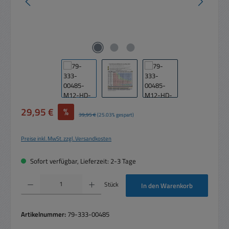
Verkaufspreis:
29,95 €
%
Regulärer Preis:
39,95 €
(25.03% gespart)
Preise inkl. MwSt. zzgl. Versandkosten
Sofort verfügbar, Lieferzeit: 2-3 Tage
Produkt Anzahl: Gib den gewünschten Wert ein oder benutze die Schaltflächen um die 
Stück
In den Warenkorb
Artikelnummer:
79-333-00485