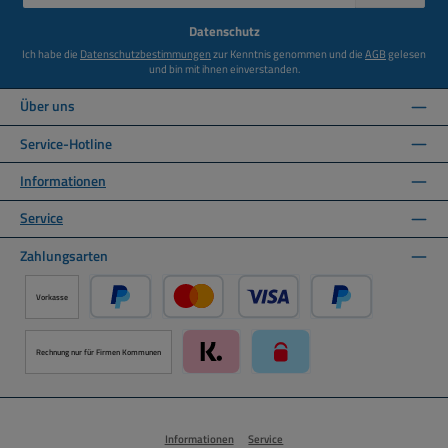
Adresse
*
Datenschutz
Ich habe die
Datenschutzbestimmungen
zur Kenntnis genommen und die
AGB
gelesen
und bin mit ihnen einverstanden.
Über uns
Service-Hotline
Informationen
Service
Zahlungsarten
Vorkasse
PayPal
Kredit- oder Debitkarte über PayPal
Später Bezahlen ü
Rechnung nur für Firmen Kommunen
Klarna über Mollie Zahlungssystem
paysafecard über Mollie Zah
Informationen
Service