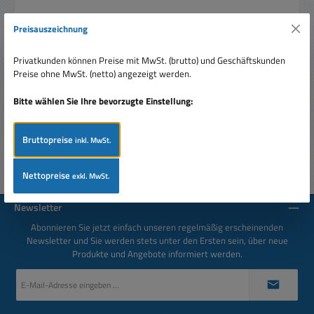
Beschreibung
Preisauszeichnung
Kameradummy Kameraattrappe - Dummykamera - Was
überzeugt mehr als Dummy als eine echte Kamera? Kamera
Privatkunden können Preise mit MwSt. (brutto) und Geschäftskunden
Leergehäuse inkl. Obje…
Mehr
Preise ohne MwSt. (netto) angezeigt werden.
Bitte wählen Sie Ihre bevorzugte Einstellung:
Bewertungen
Bruttopreise
inkl. MwSt.
Nettopreise
exkl. MwSt.
Newsletter
Abonnieren Sie jetzt einfach unseren regelmäßig erscheinenden
Newsletter und Sie werden stets unter den Ersten sein, über neue
Produkte und Angebote informiert werden.
E-
Mail-
Adresse
*