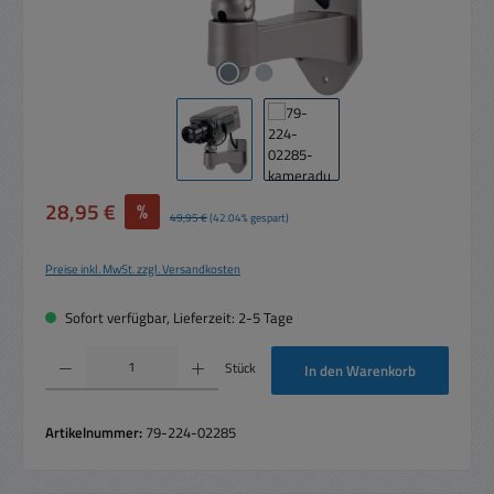
Verkaufspreis:
28,95 €
%
Regulärer Preis:
49,95 €
(42.04% gespart)
Preise inkl. MwSt. zzgl. Versandkosten
Sofort verfügbar, Lieferzeit: 2-5 Tage
Produkt Anzahl: Gib den gewünschten Wert ein oder benutze die Schaltflächen um die 
Stück
In den Warenkorb
Artikelnummer:
79-224-02285