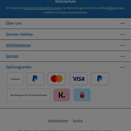
Datenschutz
Ich habe die
Datenschutzbestimmungen
zur Kenntnis genommen und die
AGB
gelesen
und bin mit ihnen einverstanden.
Über uns
Service-Hotline
Informationen
Service
Zahlungsarten
Vorkasse
PayPal
Kredit- oder Debitkarte über PayPal
Später Bezahlen ü
Rechnung nur für Firmen Kommunen
Klarna über Mollie Zahlungssystem
paysafecard über Mollie Zah
Informationen
Service
Alle Preise inkl. gesetzl. Mehrwertsteuer zzgl.
Versandkosten
und ggf.