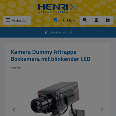
Zum Hauptinhalt springen
Navigation
inkl. MwSt.
schneller Versand
Kamera Dummy Attrappe
Boxkamera mit blinkender LED
diverse
Bildergalerie überspringen