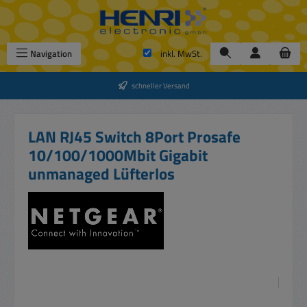
Zum Hauptinhalt springen
Navigation
inkl. MwSt.
schneller Versand
LAN RJ45 Switch 8Port Prosafe
10/100/1000Mbit Gigabit
unmanaged Lüfterlos
Bildergalerie überspringen