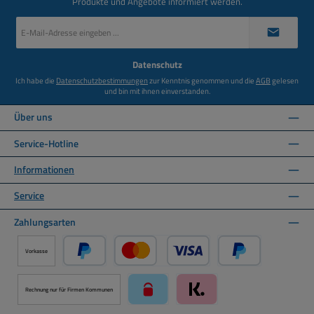
Produkte und Angebote informiert werden.
E-
Mail-
Adresse
*
Datenschutz
Ich habe die
Datenschutzbestimmungen
zur Kenntnis genommen und die
AGB
gelesen
und bin mit ihnen einverstanden.
Über uns
Service-Hotline
Informationen
Service
Zahlungsarten
Vorkasse
PayPal
Kredit- oder Debitkarte über PayPal
Später Bezahlen ü
Rechnung nur für Firmen Kommunen
paysafecard über Mollie Zahlungssystem
Klarna über Mollie Zahlungss