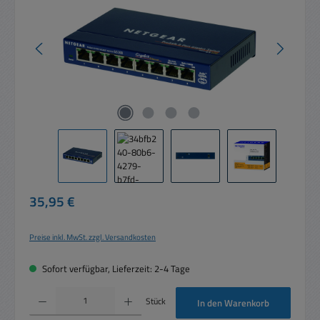
Regulärer Preis:
35,95 €
Preise inkl. MwSt. zzgl. Versandkosten
Sofort verfügbar, Lieferzeit: 2-4 Tage
Produkt Anzahl: Gib den gewünschten Wert ein oder benutze die Schaltflächen um die 
Stück
In den Warenkorb