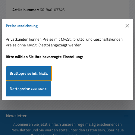
Artikelnummer:
66-840-03746
Preisauszeichnung
Beschreibung
Privatkunden können Preise mit MwSt. (brutto) und Geschäftskunden
Preise ohne MwSt. (netto) angezeigt werden.
8Port Switch Gigabit-Ethernet-Ports mit 10/100/1000
MBit/s unmanaged Alle Ports unterstützen Auto-
Bitte wählen Sie Ihre bevorzugte Einstellung:
Negotiating und Auto Upli…
Mehr
Bewertungen
Bruttopreise
inkl. MwSt.
Nettopreise
exkl. MwSt.
Newsletter
Abonnieren Sie jetzt einfach unseren regelmäßig erscheinenden
Newsletter und Sie werden stets unter den Ersten sein, über neue