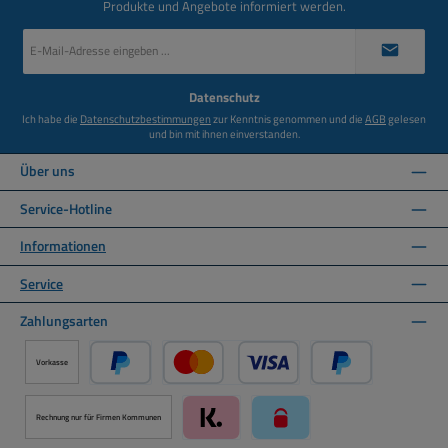
Produkte und Angebote informiert werden.
E-
Mail-
Adresse
*
Datenschutz
Ich habe die
Datenschutzbestimmungen
zur Kenntnis genommen und die
AGB
gelesen
und bin mit ihnen einverstanden.
Über uns
Service-Hotline
Informationen
Service
Zahlungsarten
Vorkasse
PayPal
Kredit- oder Debitkarte über PayPal
Später Bezahlen ü
Rechnung nur für Firmen Kommunen
Klarna über Mollie Zahlungssystem
paysafecard über Mollie Zah