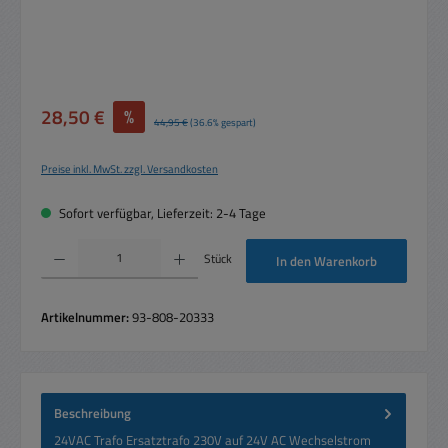
Verkaufspreis:
28,50 €
%
Regulärer Preis:
44,95 €
(36.6% gespart)
Preise inkl. MwSt. zzgl. Versandkosten
Sofort verfügbar, Lieferzeit: 2-4 Tage
Produkt Anzahl: Gib den gewünschten Wert ein oder benutze die Schaltflächen um die 
Stück
In den Warenkorb
Artikelnummer:
93-808-20333
Beschreibung
24VAC Trafo Ersatztrafo 230V auf 24V AC Wechselstrom