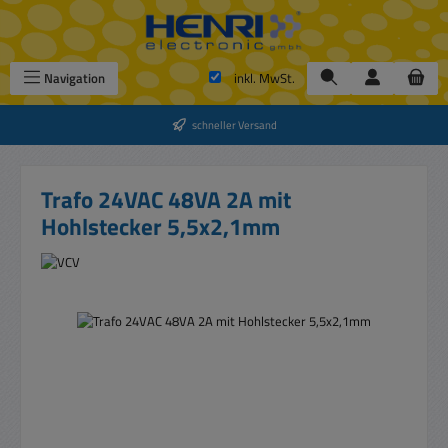
Zum Hauptinhalt springen
Navigation
inkl. MwSt.
schneller Versand
Trafo 24VAC 48VA 2A mit
Hohlstecker 5,5x2,1mm
Bildergalerie überspringen