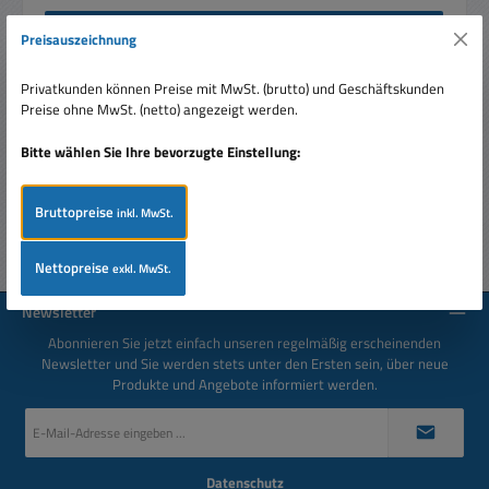
Beschreibung
Preisauszeichnung
1,5m Scartkabel Scart vollbelegt mit Gesamtschirmung 21-
pol vernickelt Unsere Verbindungskabel übermitteln Video-
Privatkunden können Preise mit MwSt. (brutto) und Geschäftskunden
Signale in…
Mehr
Preise ohne MwSt. (netto) angezeigt werden.
Bewertungen
Bitte wählen Sie Ihre bevorzugte Einstellung:
Bruttopreise
inkl. MwSt.
Nettopreise
exkl. MwSt.
Newsletter
Abonnieren Sie jetzt einfach unseren regelmäßig erscheinenden
Newsletter und Sie werden stets unter den Ersten sein, über neue
Produkte und Angebote informiert werden.
E-
Mail-
Adresse
*
Datenschutz