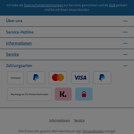
Ich habe die
Datenschutzbestimmungen
zur Kenntnis genommen und die
AGB
gelesen
und bin mit ihnen einverstanden.
Über uns
Service-Hotline
Informationen
Service
Zahlungsarten
Vorkasse
PayPal
Kredit- oder Debitkarte über PayPal
Später Bezahlen ü
Rechnung nur für Firmen Kommunen
Klarna über Mollie Zahlungssystem
paysafecard über Mollie Zah
Informationen
Service
Alle Preise inkl. gesetzl. Mehrwertsteuer zzgl.
Versandkosten
und ggf.