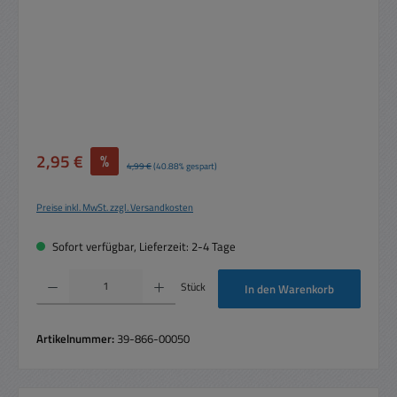
Verkaufspreis:
2,95 €
%
Regulärer Preis:
4,99 €
(40.88% gespart)
Preise inkl. MwSt. zzgl. Versandkosten
Sofort verfügbar, Lieferzeit: 2-4 Tage
Produkt Anzahl: Gib den gewünschten Wert ein oder benutze die Schaltflächen um die 
Stück
In den Warenkorb
Artikelnummer:
39-866-00050