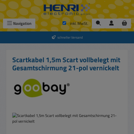
Zum Hauptinhalt springen
Navigation
inkl. MwSt.
schneller Versand
Scartkabel 1,5m Scart vollbelegt mit
Gesamtschirmung 21-pol vernickelt
Bildergalerie überspringen