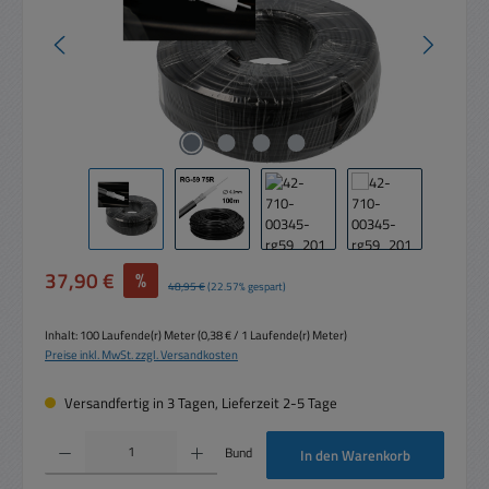
Verkaufspreis:
37,90 €
%
Regulärer Preis:
48,95 €
(22.57% gespart)
Inhalt:
100 Laufende(r) Meter
(0,38 € / 1 Laufende(r) Meter)
Preise inkl. MwSt. zzgl. Versandkosten
Versandfertig in 3 Tagen, Lieferzeit 2-5 Tage
Produkt Anzahl: Gib den gewünschten Wert ein oder benutze die Schaltflächen um die 
Bund
In den Warenkorb