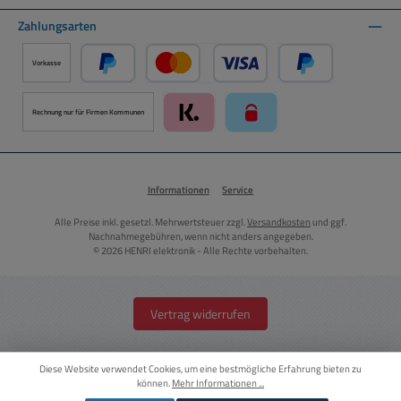
Zahlungsarten
Vorkasse
PayPal
Kredit- oder Debitkarte über PayPal
Später Bezahlen ü
Rechnung nur für Firmen Kommunen
Klarna über Mollie Zahlungssystem
paysafecard über Mollie Zah
Informationen
Service
Alle Preise inkl. gesetzl. Mehrwertsteuer zzgl.
Versandkosten
und ggf.
Nachnahmegebühren, wenn nicht anders angegeben.
© 2026 HENRI elektronik - Alle Rechte vorbehalten.
Vertrag widerrufen
Diese Website verwendet Cookies, um eine bestmögliche Erfahrung bieten zu
können.
Mehr Informationen ...