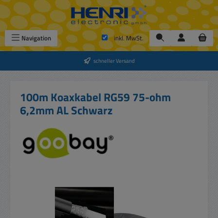
Zum Hauptinhalt springen
Navigation
inkl. MwSt.
schneller Versand
100m Koaxkabel RG59 75-ohm
6,2mm AL Schwarz
Bildergalerie überspringen