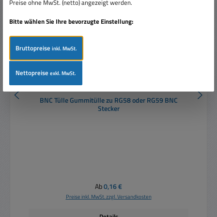
Preise ohne MwSt. (netto) angezeigt werden.
Bitte wählen Sie Ihre bevorzugte Einstellung:
Bruttopreise
inkl. MwSt.
Nettopreise
exkl. MwSt.
BNC Tülle Gummitülle zu RG58 oder RG59 BNC
Stecker
Regulärer Preis:
Ab
0,16 €
Preise inkl. MwSt. zzgl. Versandkosten
Details