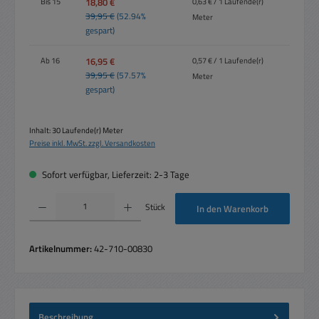
18,80 €
Bis
15
0,63 € / 1 Laufende(r)
39,95 €
(52.94%
Meter
gespart)
16,95 €
Ab
16
0,57 € / 1 Laufende(r)
39,95 €
(57.57%
Meter
gespart)
Inhalt:
30 Laufende(r) Meter
Preise inkl. MwSt. zzgl. Versandkosten
Sofort verfügbar, Lieferzeit: 2-3 Tage
Produkt Anzahl: Gib den gewünschten Wert ein oder benutze die Schaltflächen um die 
Stück
In den Warenkorb
Artikelnummer:
42-710-00830
Beschreibung