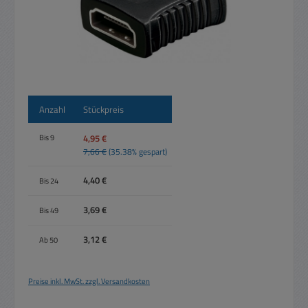
Anzahl
Stückpreis
4,95 €
Bis
9
7,66 €
(35.38% gespart)
4,40 €
Bis
24
3,69 €
Bis
49
3,12 €
Ab
50
Preise inkl. MwSt. zzgl. Versandkosten