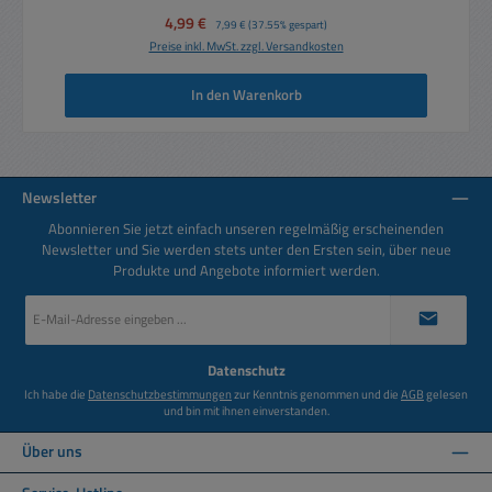
Verkaufspreis:
4,99 €
Regulärer Preis:
7,99 €
(37.55% gespart)
Preise inkl. MwSt. zzgl. Versandkosten
In den Warenkorb
Newsletter
Abonnieren Sie jetzt einfach unseren regelmäßig erscheinenden
Newsletter und Sie werden stets unter den Ersten sein, über neue
Produkte und Angebote informiert werden.
E-
Mail-
Adresse
*
Datenschutz
Ich habe die
Datenschutzbestimmungen
zur Kenntnis genommen und die
AGB
gelesen
und bin mit ihnen einverstanden.
Über uns