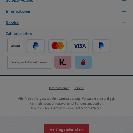
Service-Hotline
Informationen
Service
Zahlungsarten
Vorkasse
PayPal
Kredit- oder Debitkarte über PayPal
Später Bezahlen ü
Rechnung nur für Firmen Kommunen
Klarna über Mollie Zahlungssystem
paysafecard über Mollie Zah
Informationen
Service
Alle Preise inkl. gesetzl. Mehrwertsteuer zzgl.
Versandkosten
und ggf.
Nachnahmegebühren, wenn nicht anders angegeben.
© 2026 HENRI elektronik - Alle Rechte vorbehalten.
Vertrag widerrufen