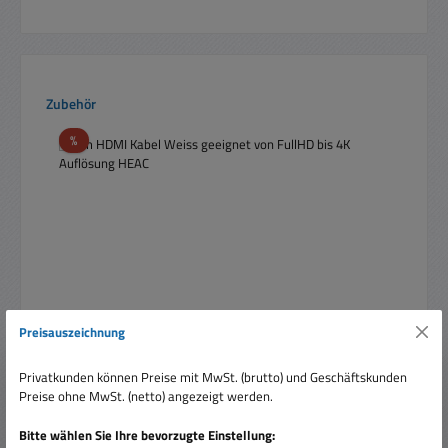
Produktgalerie überspringen
Zubehör
Rabatt
%
Preisauszeichnung
Privatkunden können Preise mit MwSt. (brutto) und Geschäftskunden
5m HDMI Kabel Weiss geeignet von FullHD bis 4K
Preise ohne MwSt. (netto) angezeigt werden.
Auflösung HEAC
Bitte wählen Sie Ihre bevorzugte Einstellung: