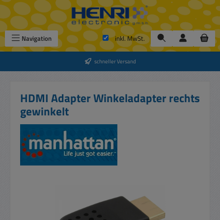
Zum Hauptinhalt springen
Navigation
inkl. MwSt.
schneller Versand
HDMI Adapter Winkeladapter rechts
gewinkelt
Bildergalerie überspringen