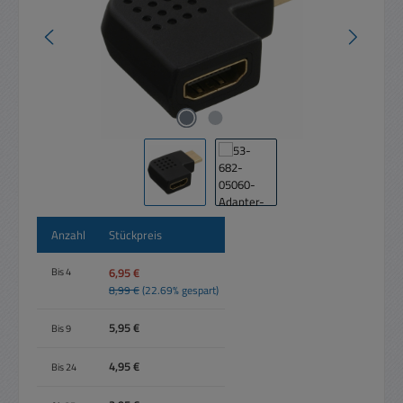
Anzahl
Stückpreis
6,95 €
Bis
4
8,99 €
(22.69% gespart)
5,95 €
Bis
9
4,95 €
Bis
24