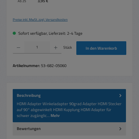
3,95 €
Ab
25
Preise inkl. MwSt. zzgl. Versandkosten
Sofort verfügbar, Lieferzeit: 2-4 Tage
Produkt Anzahl: Gib den gewünschten Wert ein oder benutze die Schaltflächen um die 
Stück
In den Warenkorb
Artikelnummer:
53-682-05060
Beschreibung
HDMI Adapter Winkeladapter 90grad Adapter HDMI Stecker
auf 90° abgewinkelt HDMI Kupplung HDMI Adapter für
schwer zugänglic…
Mehr
Bewertungen