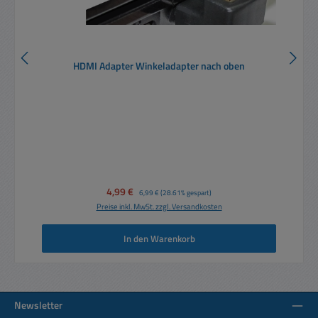
HDMI Adapter Winkeladapter nach oben
Verkaufspreis:
4,99 €
Regulärer Preis:
6,99 €
(28.61% gespart)
Preise inkl. MwSt. zzgl. Versandkosten
In den Warenkorb
Newsletter