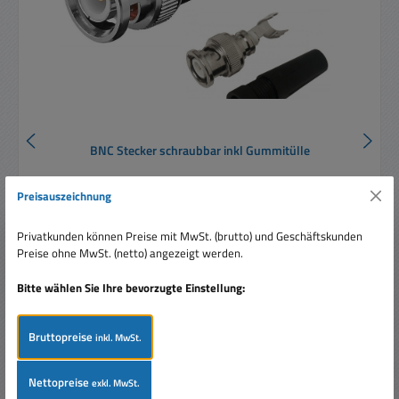
BNC Stecker schraubbar inkl Gummitülle
Preisauszeichnung
Privatkunden können Preise mit MwSt. (brutto) und Geschäftskunden
Preise ohne MwSt. (netto) angezeigt werden.
Bitte wählen Sie Ihre bevorzugte Einstellung:
Regulärer Preis:
Ab
1,20 €
Preise inkl. MwSt. zzgl. Versandkosten
Bruttopreise
inkl. MwSt.
Details
Nettopreise
exkl. MwSt.