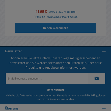
Verkaufspreis:
48,95 €
Regulärer Preis:
79,95 €
(38.77% gespart)
Preise inkl. MwSt. zzgl. Versandkosten
In den Warenkorb
Newsletter
Abonnieren Sie jetzt einfach unseren regelmäßig erscheinenden
Newsletter und Sie werden stets unter den Ersten sein, über neue
Produkte und Angebote informiert werden.
E-
Mail-
Adresse
*
Datenschutz
Ich habe die
Datenschutzbestimmungen
zur Kenntnis genommen und die
AGB
gelesen
und bin mit ihnen einverstanden.
Über uns