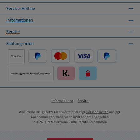
Service-Hotline
Informationen
Service
Zahlungsarten
Vorkasse
PayPal
Kredit- oder Debitkarte über PayPal
Später Bezahlen ü
Rechnung nur für Firmen Kommunen
Klarna über Mollie Zahlungssystem
paysafecard über Mollie Zah
Informationen
Service
Alle Preise inkl. gesetzl. Mehrwertsteuer zzgl.
Versandkosten
und ggf.
Nachnahmegebühren, wenn nicht anders angegeben.
© 2026 HENRI elektronik - Alle Rechte vorbehalten.