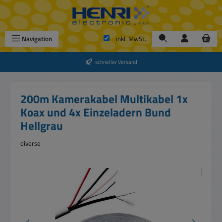
Zum Hauptinhalt springen
Navigation
inkl. MwSt.
schneller Versand
200m Kamerakabel Multikabel 1x
Koax und 4x Einzeladern Bund
Hellgrau
diverse
Bildergalerie überspringen