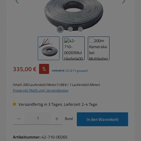
Verkaufspreis:
335,00 €
%
Regulärer Preis:
499,00 €
(32.87% gespart)
Inhalt:
200 Laufende(r) Meter
(1,68 € / 1 Laufende(r) Meter)
Preise inkl. MwSt. zzgl. Versandkosten
Versandfertig in 3 Tagen, Lieferzeit 2-4 Tage
Produkt Anzahl: Gib den gewünschten Wert ein oder benutze die Schaltflächen um die 
Bund
In den Warenkorb
Artikelnummer:
42-710-00265