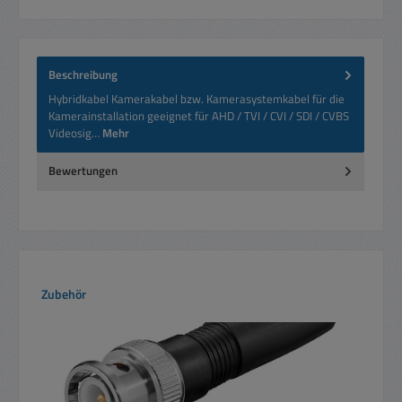
Beschreibung
Hybridkabel Kamerakabel bzw. Kamerasystemkabel für die
Kamerainstallation geeignet für AHD / TVI / CVI / SDI / CVBS
Videosig…
Mehr
Bewertungen
Produktgalerie überspringen
Zubehör