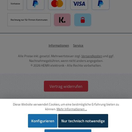
Vorkasse
PayPal
Kredit- oder Debitkarte über PayPal
Später Bezahlen ü
Rechnung nur für Firmen Kommunen
Klarna über Mollie Zahlungssystem
paysafecard über Mollie Zah
Informationen
Service
Alle Preise inkl. gesetzl. Mehrwertsteuer zzgl.
Versandkosten
und ggf.
Nachnahmegebühren, wenn nicht anders angegeben.
© 2026 HENRI elektronik - Alle Rechte vorbehalten.
Vertrag widerrufen
Diese Website verwendet Cookies, um eine bestmögliche Erfahrung bieten zu
können.
Mehr Informationen ...
Konfigurieren
Nur technisch notwendige