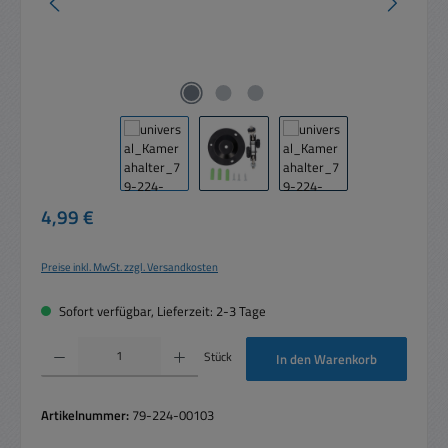
Regulärer Preis:
4,99 €
Preise inkl. MwSt. zzgl. Versandkosten
Sofort verfügbar, Lieferzeit: 2-3 Tage
Produkt Anzahl: Gib den gewünschten Wert ein oder benutze die Schaltflächen um die 
Stück
In den Warenkorb
Artikelnummer:
79-224-00103