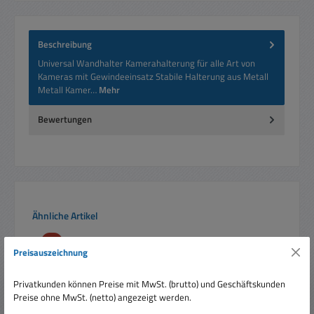
Beschreibung
Universal Wandhalter Kamerahalterung für alle Art von
Kameras mit Gewindeeinsatz Stabile Halterung aus Metall
Metall Kamer…
Mehr
Bewertungen
Produktgalerie überspringen
Ähnliche Artikel
Rabatt
%
Preisauszeichnung
Privatkunden können Preise mit MwSt. (brutto) und Geschäftskunden
Preise ohne MwSt. (netto) angezeigt werden.