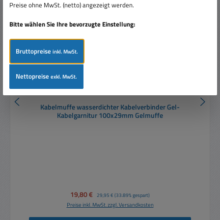
Preise ohne MwSt. (netto) angezeigt werden.
Bitte wählen Sie Ihre bevorzugte Einstellung:
Bruttopreise
inkl. MwSt.
Nettopreise
exkl. MwSt.
Kabelmuffe wasserdichter Kabelverbinder Gel-
Kabelgarnitur 100x29mm Gelmuffe
Verkaufspreis:
19,80 €
Regulärer Preis:
29,95 €
(33.89% gespart)
Preise inkl. MwSt. zzgl. Versandkosten