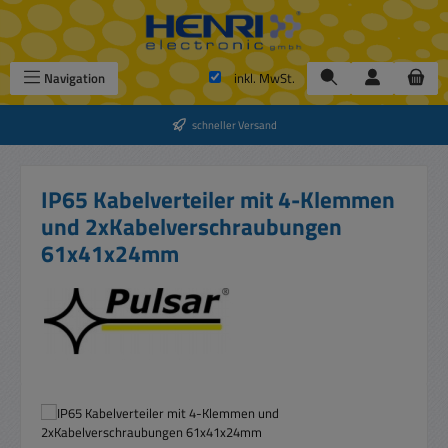
Zum Hauptinhalt springen
Navigation
inkl. MwSt.
schneller Versand
IP65 Kabelverteiler mit 4-Klemmen
und 2xKabelverschraubungen
61x41x24mm
Bildergalerie überspringen