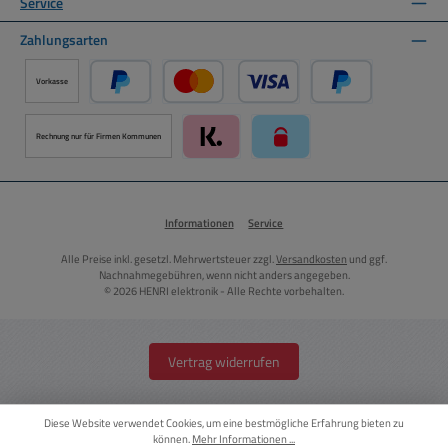
Service
Zahlungsarten
Vorkasse
PayPal
Kredit- oder Debitkarte über PayPal
Später Bezahlen ü
Rechnung nur für Firmen Kommunen
Klarna über Mollie Zahlungssystem
paysafecard über Mollie Zah
Informationen
Service
Alle Preise inkl. gesetzl. Mehrwertsteuer zzgl.
Versandkosten
und ggf.
Nachnahmegebühren, wenn nicht anders angegeben.
© 2026 HENRI elektronik - Alle Rechte vorbehalten.
Vertrag widerrufen
Diese Website verwendet Cookies, um eine bestmögliche Erfahrung bieten zu
können.
Mehr Informationen ...