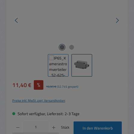
Verkaufspreis:
11,40 €
%
Regulärer Preis:
16,95 €
(32.74% gespart)
Preise inkl. MwSt. zzgl. Versandkosten
Sofort verfügbar, Lieferzeit: 2-3 Tage
Produkt Anzahl: Gib den gewünschten Wert ein oder benutze die Schaltflächen um die 
Stück
In den Warenkorb