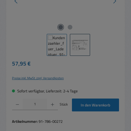
Regulärer Preis:
57,95 €
Preise inkl. MwSt. zzgl. Versandkosten
Sofort verfügbar, Lieferzeit: 2-4 Tage
Produkt Anzahl: Gib den gewünschten Wert ein oder benutze die Schaltflächen um die 
Stück
In den Warenkorb
Artikelnummer:
91-786-00272