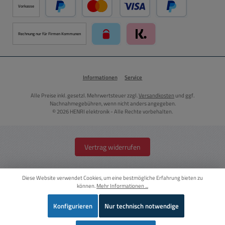
Vorkasse
PayPal
Kredit- oder Debitkarte über PayPal
Später Bezahlen ü
Rechnung nur für Firmen Kommunen
paysafecard über Mollie Zahlungssystem
Klarna über Mollie Zahlungss
Informationen
Service
Alle Preise inkl. gesetzl. Mehrwertsteuer zzgl.
Versandkosten
und ggf.
Nachnahmegebühren, wenn nicht anders angegeben.
© 2026 HENRI elektronik - Alle Rechte vorbehalten.
Vertrag widerrufen
Diese Website verwendet Cookies, um eine bestmögliche Erfahrung bieten zu
können.
Mehr Informationen ...
Konfigurieren
Nur technisch notwendige