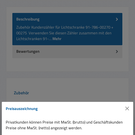
Beschreibung
Zubehör Kundenzähler für Lichtschranke 91-786-00270 +
00275 Verwenden Sie diesen Zähler zusammen mit den
Lichtschranken 91-…
Mehr
Bewertungen
Produktgalerie überspringen
Zubehör
Preisauszeichnung
Privatkunden können Preise mit MwSt. (brutto) und Geschäftskunden
Preise ohne MwSt. (netto) angezeigt werden.