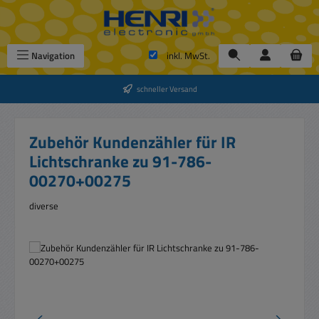
Zum Hauptinhalt springen
Navigation
inkl. MwSt.
schneller Versand
Zubehör Kundenzähler für IR
Lichtschranke zu 91-786-
00270+00275
diverse
Bildergalerie überspringen