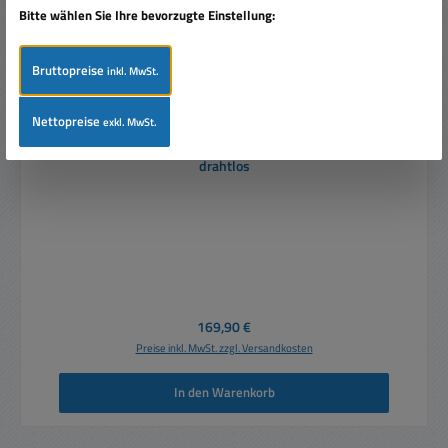
Bitte wählen Sie Ihre bevorzugte Einstellung:
Bruttopreise
inkl. MwSt.
Nettopreise
exkl. MwSt.
Lichtschranke mit Lautsprecher Gong oder Sirene
drahtlos
Regulärer Preis:
169,90 €
Preise inkl. MwSt. zzgl. Versandkosten
In den Warenkorb