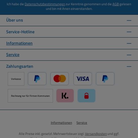
Ich habe die
Datenschutzbestimmungen
zur Kenntnis genommen und die
AGB
gelesen
und bin mit ihnen einverstanden.
Über uns
Service-Hotline
Informationen
Service
Zahlungsarten
Vorkasse
PayPal
Kredit- oder Debitkarte über PayPal
Später Bezahlen ü
Rechnung nur für Firmen Kommunen
Klarna über Mollie Zahlungssystem
paysafecard über Mollie Zah
Informationen
Service
Alle Preise inkl. gesetzl. Mehrwertsteuer zzgl.
Versandkosten
und ggf.