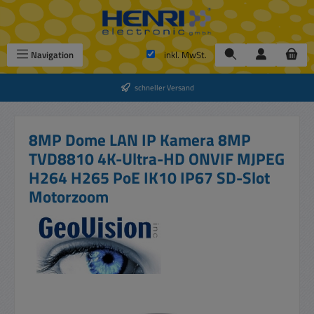
Zum Hauptinhalt springen
Navigation
inkl. MwSt.
schneller Versand
8MP Dome LAN IP Kamera 8MP
TVD8810 4K-Ultra-HD ONVIF MJPEG
H264 H265 PoE IK10 IP67 SD-Slot
Motorzoom
Bildergalerie überspringen