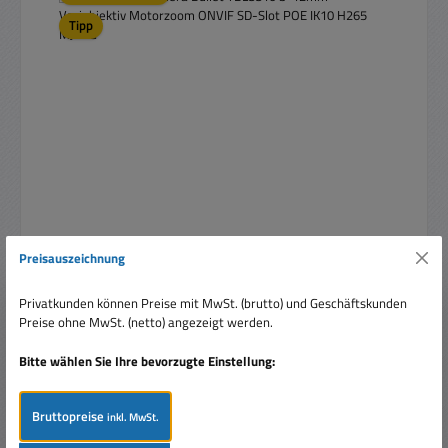
Tipp
8MP LAN IP Kamera Bullet TBL8810 3-12mm
Preisauszeichnung
Variobjektiv Motorzoom ONVIF SD-Slot POE IK10 H265
MJPEG
Privatkunden können Preise mit MwSt. (brutto) und Geschäftskunden
Preise ohne MwSt. (netto) angezeigt werden.
Bitte wählen Sie Ihre bevorzugte Einstellung:
Bruttopreise
inkl. MwSt.
Regulärer Preis:
Ab
509,00 €
Preise inkl. MwSt. zzgl. Versandkosten