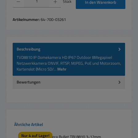
Stück
In den Warenkorb
Artikelnummer:
64-700-03261
Beschreibung
TVD8810 IP Domekamera HD IP67 Outdoor 8Megapixel
Netzwerkkamera ONVIF, RTSP, MJPEG, PoE und Motorzoom,
Kartenslot (Micro SD/…
Mehr
Bewertungen
Produktgalerie überspringen
Ähnliche Artikel
Nur 4 auf Lager!