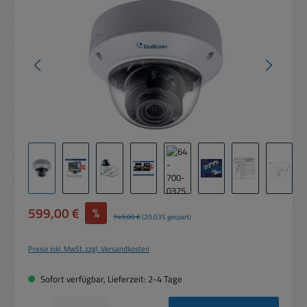
Verkaufspreis:
599,00 €
%
Regulärer Preis:
749,00 €
(20.03% gespart)
Preise inkl. MwSt. zzgl. Versandkosten
Sofort verfügbar, Lieferzeit: 2-4 Tage
Produkt Anzahl: Gib den gewünschten Wert ein oder benutze die Schaltflächen um die 