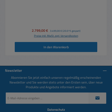
Verkaufspreis:
2.799,00 €
Regulärer Preis:
3.499,00 €
(20.01% gespart)
Preise inkl. MwSt. zzgl. Versandkosten
In den Warenkorb
Newsletter
Abonnieren Sie jetzt einfach unseren regelmäßig erscheinenden
Newsletter und Sie werden stets unter den Ersten sein, über neue
Produkte und Angebote informiert werden.
E-
Mail-
Adresse
*
Datenschutz